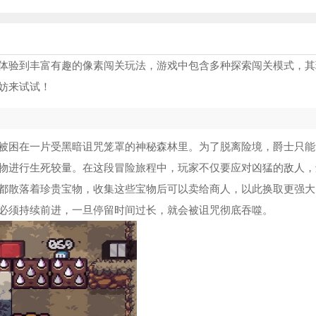
体验到丰富有趣的像素闯关玩法，游戏中包含多种探索闯关模式，其
妨来试试！
被困在一片受黑暗诅咒笼罩的神秘森林里。为了脱离险境，爵士只能
物进行生死较量。在这段冒险旅程中，玩家不仅要应对凶猛的敌人，
都散落着珍贵宝物，收集这些宝物后可以卖给商人，以此换取更强大
必须持续前进，一旦停留时间过长，就会被诅咒彻底吞噬。