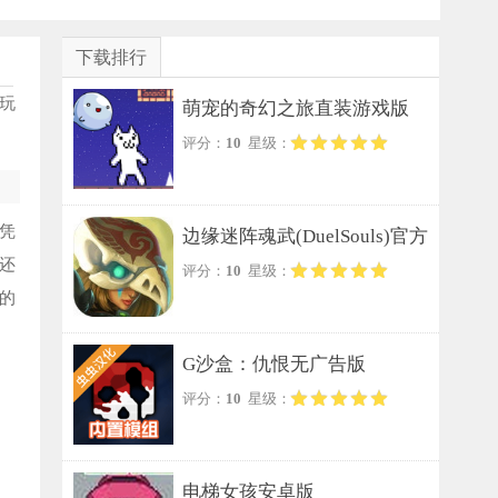
下载排行
玩
萌宠的奇幻之旅直装游戏版
评分：
10
星级：
凭
边缘迷阵魂武(DuelSouls)官方
还
评分：
10
星级：
正版
的
G沙盒：仇恨无广告版
评分：
10
星级：
电梯女孩安卓版