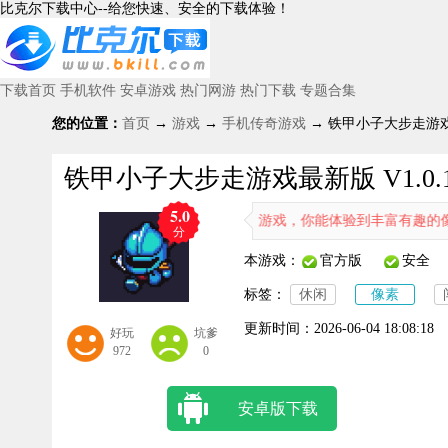
比克尔下载中心--给您快速、安全的下载体验！
下载首页
手机软件
安卓游戏
热门网游
热门下载
专题合集
您的位置：
首页
→
游戏
→
手机传奇游戏
→ 铁甲小子大步走游戏最
铁甲小子大步走游戏最新版 V1.0.
5.0
大步走》是一款精彩的像素风冒险游戏，你能体验到丰富有趣的像素闯关
分
本游戏：
官方版
安全
标签：
休闲
像素
更新时间：
2026-06-04 18:08:18
好玩
坑爹
972
0
安卓版下载