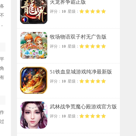
火龙界争霸正版
各
评分：
10
星级：
不
，
牧场物语双子村无广告版
评分：
10
星级：
平
角
51铁血皇城游戏纯净最新版
有
评分：
10
星级：
武林战争荒魔心殿游戏官方版
作
评分：
10
星级：
过