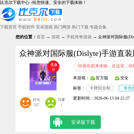
比克尔下载中心--给您快速、安全的下载体验！
下载首页
手机软件
安卓游戏
热门网游
热门下载
专题合集
您的位置：
首页
→
游戏
→
手机传奇游戏
→ 众神派对国际服(Disl
众神派对国际服(Dislyte)手游直装版 
5.0
玩法与大量回合制内容，正等待着你前来体验。在这里，你能够自由感受
分
本游戏：
官方版
安全
标签：
卡牌回合制
角色
更新时间：
2026-06-13 04:22:27
好玩
坑爹
327
1
安卓版下载