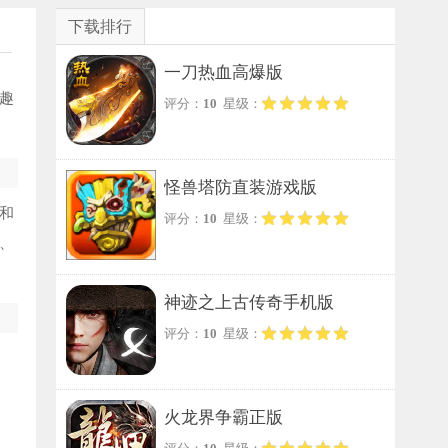
下载排行
一刀热血高爆版
趣
评分：
10
星级：
怪兽塔防直装游戏版
和
评分：
10
星级：
、
神迹之上古传奇手机版
评分：
10
星级：
火龙界争霸正版