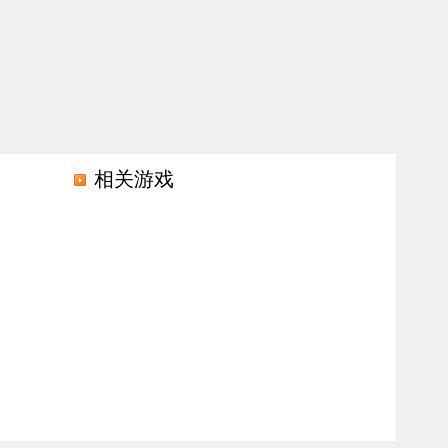
相关游戏
复杂的关系展开，在平凡日常与命运暗涌的交织中，讲述了一段关于陪伴