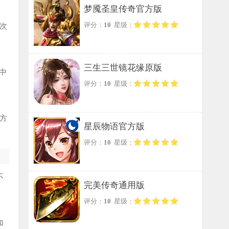
梦魇圣皇传奇官方版
评分：
10
星级：
次
三生三世镜花缘原版
中
评分：
10
星级：
方
星辰物语官方版
评分：
10
星级：
不
完美传奇通用版
评分：
10
星级：
加