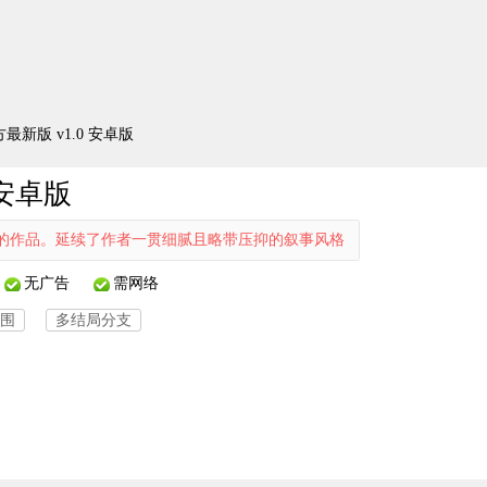
新版 v1.0 安卓版
 安卓版
续了作者一贯细腻且略带压抑的叙事风格，本作围绕两位男主角之间错综
无广告
需网络
围
多结局分支