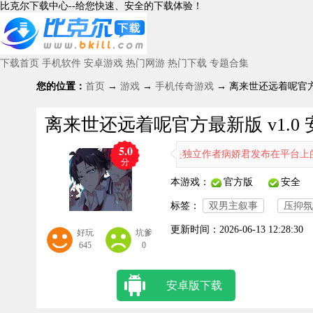
比克尔下载中心--给您快速、安全的下载体验！
下载首页
手机软件
安卓游戏
热门网游
热门下载
专题合集
您的位置：
首页
→
游戏
→
手机传奇游戏
→ 离来世还远着呢官方最
离来世还远着呢官方最新版 v1.0
5.0
《离来世还远着呢》是独立作者病娇君发布在平台上的作品。延
分
本游戏：
官方版
安全
标签：
双男主叙事
压抑氛
更新时间：
2026-06-13 12:28:30
好玩
坑爹
645
0
安卓版下载