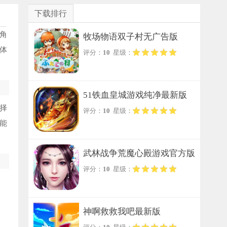
下载排行
角
牧场物语双子村无广告版
体
评分：
10
星级：
51铁血皇城游戏纯净最新版
择
评分：
10
星级：
能
武林战争荒魔心殿游戏官方版
评分：
10
星级：
神啊救救我吧最新版