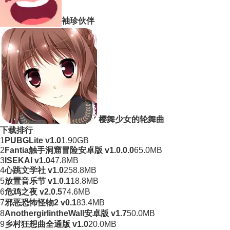
袖珍伙伴
樱舞少女的轮舞曲
下载排行
1
PUBGLite v1.0
1.90GB
2
Fantia触手洞窟冒险安卓版 v1.0.0.0
65.0MB
3
ISEKAI v1.0
47.8MB
4
心跳文学社 v1.0
258.8MB
5
放置音乐节 v1.0.1
18.8MB
6
危鸡之夜 v2.0.5
74.6MB
7
邪恶恐怖怪物2 v0.1
83.4MB
8
AnothergirlintheWall安卓版 v1.7
50.0MB
9
乡村狂想曲全通版 v1.0
20.0MB