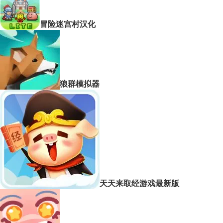
冒险迷宫村汉化
狼群模拟器
天天来取经游戏最新版