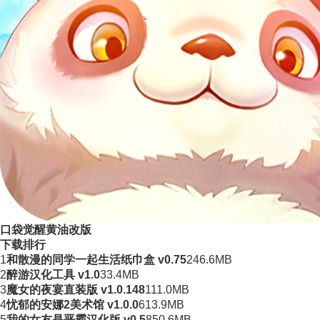
口袋觉醒黄油改版
下载排行
1
和散漫的同学一起生活纸巾盒 v0.75
246.6MB
2
醉游汉化工具 v1.0
33.4MB
3
魔女的夜宴直装版 v1.0.148
111.0MB
4
忧郁的安娜2美术馆 v1.0.0
613.9MB
5
我的女友是恶霸汉化版 v0.5
850.6MB