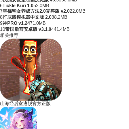
6
Tickle Kuri 1.0
52.0MB
7
幸福宅女养成方法2.0完整版 v2.0
22.0MB
8
打屁股模拟器中文版 2.0
38.2MB
9
神PRO v1.24
71.0MB
10
帝国后宫安卓版 v3.1.0
441.4MB
相关推荐
山海经后室逃脱官方正版