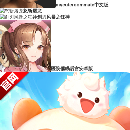
mycuteroommate中文版
怒斩屠龙
剑刃风暴之狂神
医院催眠后宫安卓版