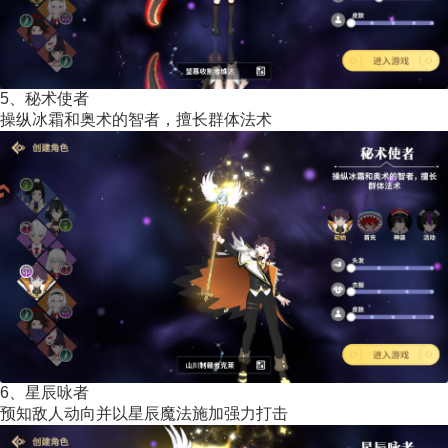
5、秘术使者
操纵冰霜和奥术的智者，擅长群体法术
6、星辰咏者
预知敌人动向并以星辰魔法施加强力打击