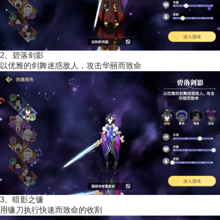
2、碧落剑影
以优雅的剑舞迷惑敌人，攻击华丽而致命
3、暗影之镰
用镰刀执行快速而致命的收割