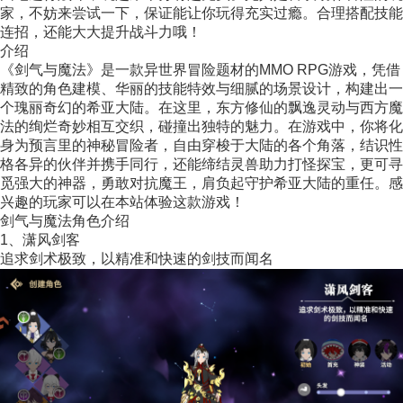
家，不妨来尝试一下，保证能让你玩得充实过瘾。合理搭配技能
连招，还能大大提升战斗力哦！
介绍
《剑气与魔法》是一款异世界冒险题材的MMO RPG游戏，凭借
精致的角色建模、华丽的技能特效与细腻的场景设计，构建出一
个瑰丽奇幻的希亚大陆。在这里，东方修仙的飘逸灵动与西方魔
法的绚烂奇妙相互交织，碰撞出独特的魅力。在游戏中，你将化
身为预言里的神秘冒险者，自由穿梭于大陆的各个角落，结识性
格各异的伙伴并携手同行，还能缔结灵兽助力打怪探宝，更可寻
觅强大的神器，勇敢对抗魔王，肩负起守护希亚大陆的重任。感
兴趣的玩家可以在本站体验这款游戏！
剑气与魔法角色介绍
1、潇风剑客
追求剑术极致，以精准和快速的剑技而闻名