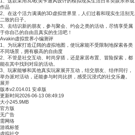
1、这款采用3D欧美卡通风设计的模拟现实生活日常类娱乐养成
作品
2、在这个活力满满的3D虚拟世界里，人们过着和现实生活别无
二致的日子。
3、去结识新的朋友，参与聚会、约会之类的活动，尽情享受属
于你自己的自由且真实的生活吧！
Avakin虚拟世界小编测评
1、为玩家打造辽阔的虚拟地图，使玩家能不受限制地探索各类
不同场景，拥有极高的自由度
2、不管是社交互动、时尚穿搭，还是家居布置、冒险探索，都
能在其中找到对应的活动。
3、玩家能够和其他真实玩家展开互动，结交朋友、结伴同行，
举办派对活动，还能参与时尚比拼，感受沉浸式的社交乐趣。
展开
版本
v2.014.01 安卓版
更新时间
2026-06-13 08:49:19
大小
245.9MB
官方版
无广告
需网络
游戏标签
虚拟社交