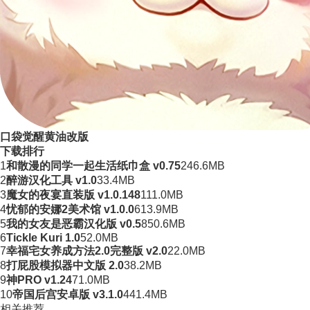
口袋觉醒黄油改版
下载排行
1
和散漫的同学一起生活纸巾盒 v0.75
246.6MB
2
醉游汉化工具 v1.0
33.4MB
3
魔女的夜宴直装版 v1.0.148
111.0MB
4
忧郁的安娜2美术馆 v1.0.0
613.9MB
5
我的女友是恶霸汉化版 v0.5
850.6MB
6
Tickle Kuri 1.0
52.0MB
7
幸福宅女养成方法2.0完整版 v2.0
22.0MB
8
打屁股模拟器中文版 2.0
38.2MB
9
神PRO v1.24
71.0MB
10
帝国后宫安卓版 v3.1.0
441.4MB
相关推荐