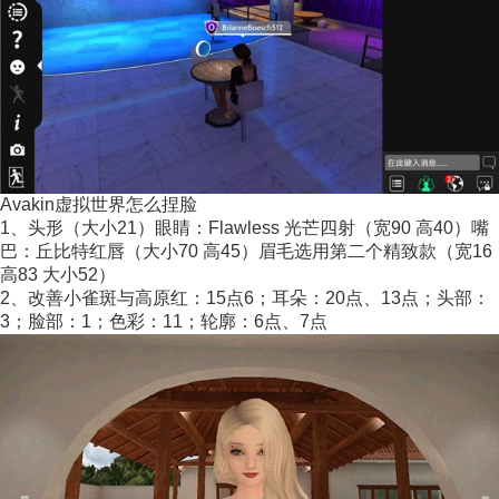
Avakin虚拟世界怎么捏脸
1、头形（大小21）眼睛：Flawless 光芒四射（宽90 高40）嘴
巴：丘比特红唇（大小70 高45）眉毛选用第二个精致款（宽16
高83 大小52）
2、改善小雀斑与高原红：15点6；耳朵：20点、13点；头部：
3；脸部：1；色彩：11；轮廓：6点、7点