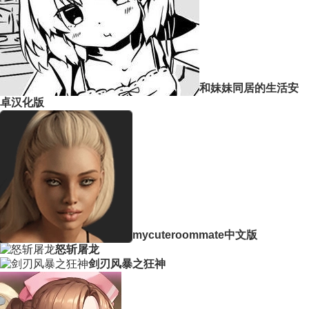
和妹妹同居的生活安
卓汉化版
mycuteroommate中文版
怒斩屠龙
剑刃风暴之狂神