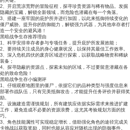
的关键。
2、开启荒凉荒野的冒险征程，探寻珍贵资源与稀有物品。发掘
隐藏的宝藏，解锁全新领域，而危险也潜藏在每一个角落。
3、搭建一座牢固的庇护所并进行加固，以此来抵御持续变化的
僵尸威胁。提升你的防御能力，解锁强力武器，为其他幸存者打
造一个安全的避风港！
黑暗战争生存推荐理由
1、科学安排幸存者参与专项任务，提升庇护所发展效能；
2、要持续关注成员的身心健康状况，以保持其最佳工作效率。
3、深入危机四伏的废弃区域进行探索，以获取战略物资和稀缺
装备；
4、探寻隐蔽的资源点，探索未知的区域，不过要留意潜藏在各
处的致命危险！
黑暗战争生存小编测评
1、仔细观察地图里的僵尸，依据它们的品种类型与强度信息来
部署作战队伍，只有完美抵御攻击，才能提升任务评价并获得奖
励。
2、设施建造需谨慎规划，所有建筑应依据实际需求来推进扩建
工作，避免造成不必要的资源浪费，这尤其考验规划方面的技
巧。
3、角色技能属性可实现稳定增长，借助强化角色的途径完成关
卡挑战以获取奖励，同时也能从容应对随机出现的防御事件。