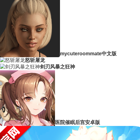
mycuteroommate中文版
怒斩屠龙
剑刃风暴之狂神
医院催眠后宫安卓版