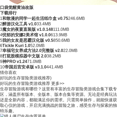
口袋觉醒黄油改版
下载排行
1
和散漫的同学一起生活纸巾盒 v0.75
246.6MB
2
醉游汉化工具 v1.0
33.4MB
3
魔女的夜宴直装版 v1.0.148
111.0MB
4
忧郁的安娜2美术馆 v1.0.0
613.9MB
5
我的女友是恶霸汉化版 v0.5
850.6MB
6
Tickle Kuri 1.0
52.0MB
7
幸福宅女养成方法2.0完整版 v2.0
22.0MB
8
打屁股模拟器中文版 2.0
38.2MB
9
神PRO v1.24
71.0MB
10
帝国后宫安卓版 v3.1.0
441.4MB
猜你喜欢
好玩的生存冒险类游戏推荐)
好玩的生存冒险类游戏推荐
更多>>
生存冒险游戏有哪些？这里有丰富的生存冒险类游戏合集下载专
区，涵盖所有版本、全版本、版本合集等资源。无论是经典玩法
还是全新内容，都能满足你的需求。只需简单操作，就能快速获
取心仪的游戏，开启充满挑战的冒险之旅，感受生存与探索的独
特乐趣。