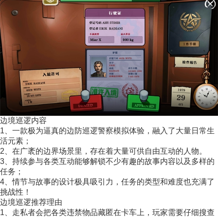
边境巡逻内容
1、一款极为逼真的边防巡逻警察模拟体验，融入了大量日常生
活元素；
2、在广袤的边界场景里，存在着大量可供自由互动的人物。
3、持续参与各类互动能够解锁不少有趣的故事内容以及多样的
任务；
4、情节与故事的设计极具吸引力，任务的类型和难度也充满了
挑战性！
边境巡逻推荐理由
1、走私者会把各类违禁物品藏匿在卡车上，玩家需要仔细搜查