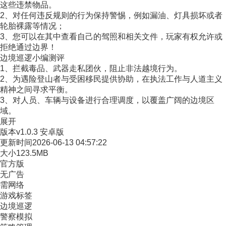
这些违禁物品。
2、对任何违反规则的行为保持警惕，例如漏油、灯具损坏或者
轮胎裸露等情况；
3、您可以在其中查看自己的驾照和相关文件，玩家有权允许或
拒绝通过边界！
边境巡逻小编测评
1、拦截毒品、武器走私团伙，阻止非法越境行为。
2、为遇险登山者与受困移民提供协助，在执法工作与人道主义
精神之间寻求平衡。
3、对人员、车辆与设备进行合理调度，以覆盖广阔的边境区
域。
展开
版本
v1.0.3 安卓版
更新时间
2026-06-13 04:57:22
大小
123.5MB
官方版
无广告
需网络
游戏标签
边境巡逻
警察模拟