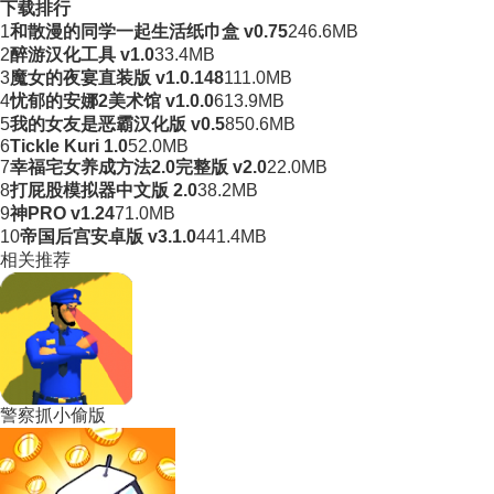
下载排行
1
和散漫的同学一起生活纸巾盒 v0.75
246.6MB
2
醉游汉化工具 v1.0
33.4MB
3
魔女的夜宴直装版 v1.0.148
111.0MB
4
忧郁的安娜2美术馆 v1.0.0
613.9MB
5
我的女友是恶霸汉化版 v0.5
850.6MB
6
Tickle Kuri 1.0
52.0MB
7
幸福宅女养成方法2.0完整版 v2.0
22.0MB
8
打屁股模拟器中文版 2.0
38.2MB
9
神PRO v1.24
71.0MB
10
帝国后宫安卓版 v3.1.0
441.4MB
相关推荐
警察抓小偷版