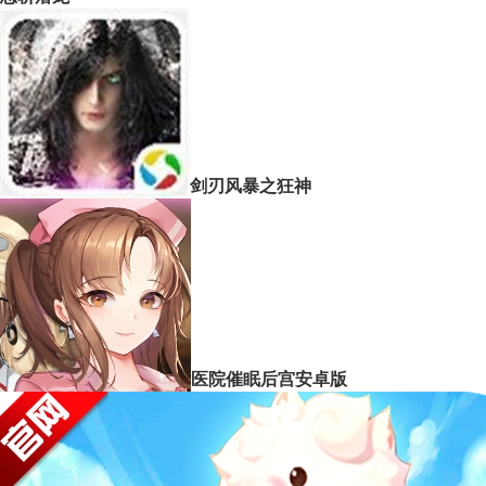
剑刃风暴之狂神
医院催眠后宫安卓版