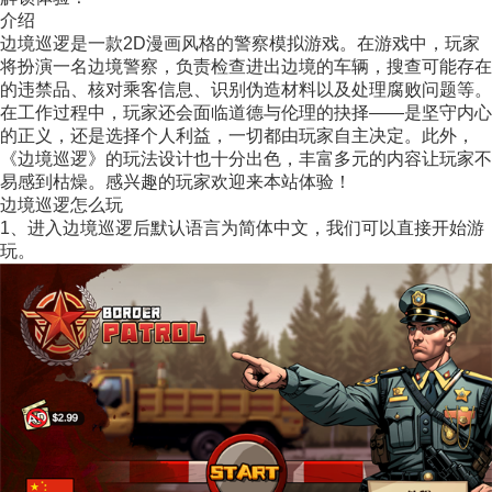
介绍
边境巡逻是一款2D漫画风格的警察模拟游戏。在游戏中，玩家
将扮演一名边境警察，负责检查进出边境的车辆，搜查可能存在
的违禁品、核对乘客信息、识别伪造材料以及处理腐败问题等。
在工作过程中，玩家还会面临道德与伦理的抉择——是坚守内心
的正义，还是选择个人利益，一切都由玩家自主决定。此外，
《边境巡逻》的玩法设计也十分出色，丰富多元的内容让玩家不
易感到枯燥。感兴趣的玩家欢迎来本站体验！
边境巡逻怎么玩
1、进入边境巡逻后默认语言为简体中文，我们可以直接开始游
玩。