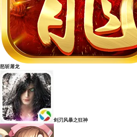
怒斩屠龙
剑刃风暴之狂神