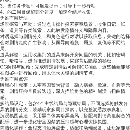
3、当任务卡顿时可触发提示，引导下一步行动。
4、的二周目保留部分进度，加速全结局收集。
为谁而融玩法
场景探索与互动：通过点击操作探索密室场景，收集日记、纸
条、道具等各类线索，以此触发剧情分支和隐藏内容。
对话选择与剧情分支：和角色进行对话以获取信息，关键的选择
会对剧情走向产生影响，从而导向逃脱、屈服、复仇等不同结
局。
道具解谜：运用收集到的道具来解开房间里的机关，比如密码
锁、暗格等，进而推进剧情发展，揭露背后隐藏的秘密。
CG解锁与回顾：完成特定剧情后可解锁CG插画，这些插画能够
在图鉴中进行回顾，用以记录关键的剧情节点。
为谁而融点评
暗黑心理叙事：以密室囚禁为背景，融入病娇、欺凌、血腥等元
素，剧情压抑且反转迭起，深入描绘角色的精神崩溃与扭曲情
感。
多结局设定：包含4个主线结局与隐藏结局，不同选择将触发各
异的剧情分支，鼓励玩家多周目探索，以完整洞悉故事真相。
沉浸氛围营造：采用黑白像素暗黑画风，搭配与剧情高度契合的
配乐，进一步强化密室囚禁的压抑感与心理惊悚氛围。
简洁化操作：全程支持触屏点击，适配移动端设备，让玩家能够