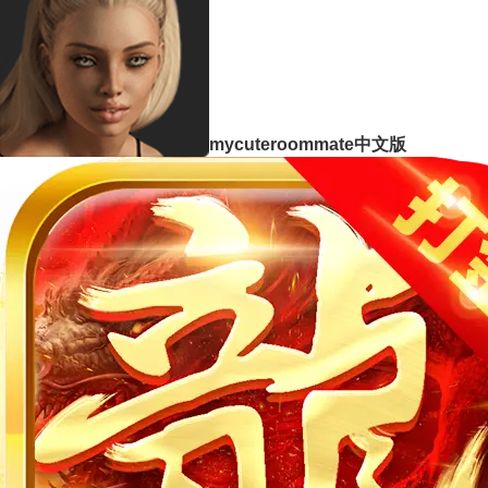
mycuteroommate中文版