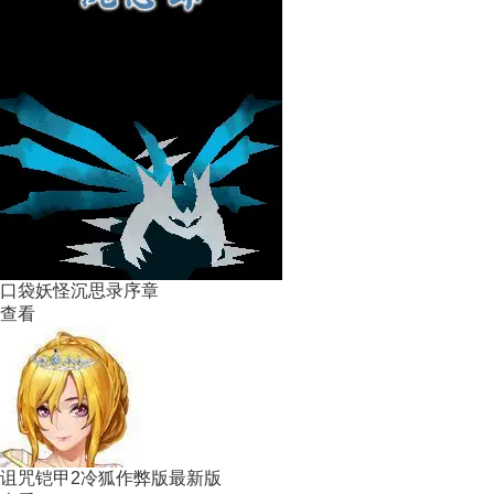
口袋妖怪沉思录序章
查看
诅咒铠甲2冷狐作弊版最新版