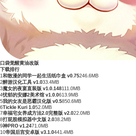
口袋觉醒黄油改版
下载排行
1
和散漫的同学一起生活纸巾盒 v0.75
246.6MB
2
醉游汉化工具 v1.0
33.4MB
3
魔女的夜宴直装版 v1.0.148
111.0MB
4
忧郁的安娜2美术馆 v1.0.0
613.9MB
5
我的女友是恶霸汉化版 v0.5
850.6MB
6
Tickle Kuri 1.0
52.0MB
7
幸福宅女养成方法2.0完整版 v2.0
22.0MB
8
打屁股模拟器中文版 2.0
38.2MB
9
神PRO v1.24
71.0MB
10
帝国后宫安卓版 v3.1.0
441.4MB