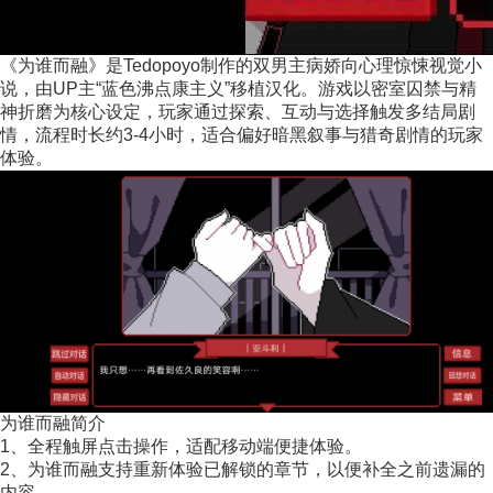
《为谁而融》是Tedopoyo制作的双男主病娇向心理惊悚视觉小
说，由UP主“蓝色沸点康主义”移植汉化。游戏以密室囚禁与精
神折磨为核心设定，玩家通过探索、互动与选择触发多结局剧
情，流程时长约3-4小时，适合偏好暗黑叙事与猎奇剧情的玩家
体验。
为谁而融简介
1、全程触屏点击操作，适配移动端便捷体验。
2、为谁而融支持重新体验已解锁的章节，以便补全之前遗漏的
内容。