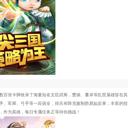
数百张卡牌收录了海量知名文臣武将，曹操、董卓等乱世枭雄皆在其
手、军师、弓手等一应俱全，排兵布阵克敌制胜易如反掌；丰富的技
，作为英雄，每日专属任务正等待你挑战！