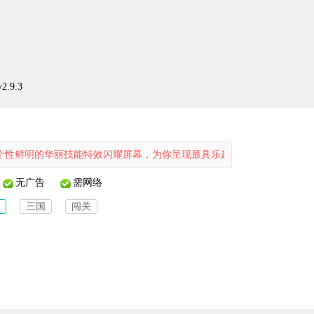
.9.3
技能特效闪耀屏幕，为你呈现最具乐趣的塔防体验。玩法丰富多变，而经
无广告
需网络
三国
闯关