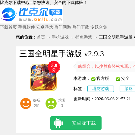
比克尔下载中心--给您快速、安全的下载体验！
下载首页
手机软件
安卓游戏
热门网游
热门下载
专题合集
您的位置：
首页
→
手机游戏
→
捕鱼游戏
→ 三国全明星手游版 v2
三国全明星手游版 v2.9.3
5.0
次在指尖萌动，自由搭配策略组合，以少胜多轻松实现；个性鲜明的华丽
分
本游戏：
官方版
安全
标签：
塔防游戏
策略
更新时间：
2026-06-06 21:53:21
好玩
坑爹
262
3
安卓版下载