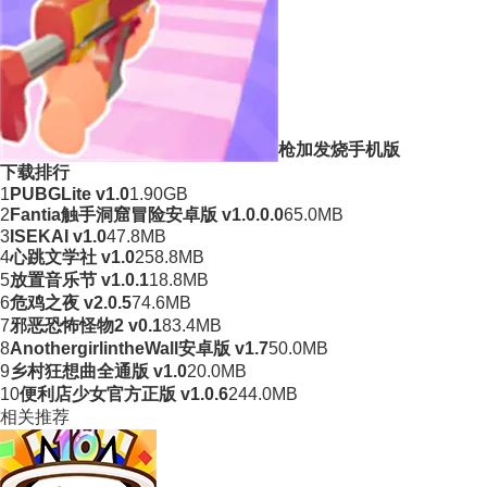
枪加发烧手机版
下载排行
1
PUBGLite v1.0
1.90GB
2
Fantia触手洞窟冒险安卓版 v1.0.0.0
65.0MB
3
ISEKAI v1.0
47.8MB
4
心跳文学社 v1.0
258.8MB
5
放置音乐节 v1.0.1
18.8MB
6
危鸡之夜 v2.0.5
74.6MB
7
邪恶恐怖怪物2 v0.1
83.4MB
8
AnothergirlintheWall安卓版 v1.7
50.0MB
9
乡村狂想曲全通版 v1.0
20.0MB
10
便利店少女官方正版 v1.0.6
244.0MB
相关推荐