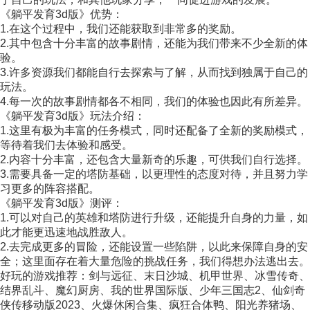
《躺平发育3d版》优势：
1.在这个过程中，我们还能获取到非常多的奖励。
2.其中包含十分丰富的故事剧情，还能为我们带来不少全新的体
验。
3.许多资源我们都能自行去探索与了解，从而找到独属于自己的
玩法。
4.每一次的故事剧情都各不相同，我们的体验也因此有所差异。
《躺平发育3d版》玩法介绍：
1.这里有极为丰富的任务模式，同时还配备了全新的奖励模式，
等待着我们去体验和感受。
2.内容十分丰富，还包含大量新奇的乐趣，可供我们自行选择。
3.需要具备一定的塔防基础，以更理性的态度对待，并且努力学
习更多的阵容搭配。
《躺平发育3d版》测评：
1.可以对自己的英雄和塔防进行升级，还能提升自身的力量，如
此才能更迅速地战胜敌人。
2.去完成更多的冒险，还能设置一些陷阱，以此来保障自身的安
全；这里面存在着大量危险的挑战任务，我们得想办法逃出去。
好玩的游戏推荐：剑与远征、末日沙城、机甲世界、冰雪传奇、
结界乱斗、魔幻厨房、我的世界国际版、少年三国志2、仙剑奇
侠传移动版2023、火爆休闲合集、疯狂合体鸭、阳光养猪场、