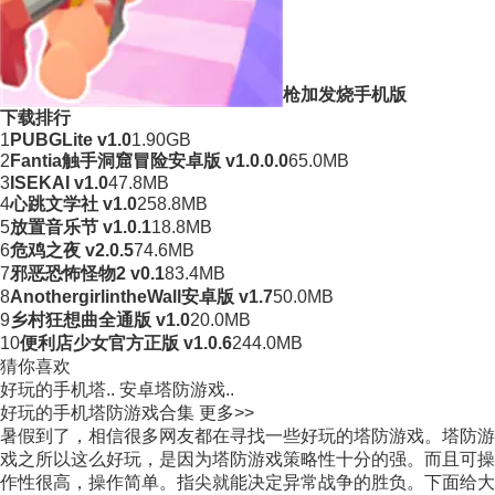
枪加发烧手机版
下载排行
1
PUBGLite v1.0
1.90GB
2
Fantia触手洞窟冒险安卓版 v1.0.0.0
65.0MB
3
ISEKAI v1.0
47.8MB
4
心跳文学社 v1.0
258.8MB
5
放置音乐节 v1.0.1
18.8MB
6
危鸡之夜 v2.0.5
74.6MB
7
邪恶恐怖怪物2 v0.1
83.4MB
8
AnothergirlintheWall安卓版 v1.7
50.0MB
9
乡村狂想曲全通版 v1.0
20.0MB
10
便利店少女官方正版 v1.0.6
244.0MB
猜你喜欢
好玩的手机塔..
安卓塔防游戏..
好玩的手机塔防游戏合集
更多>>
暑假到了，相信很多网友都在寻找一些好玩的塔防游戏。塔防游
戏之所以这么好玩，是因为塔防游戏策略性十分的强。而且可操
作性很高，操作简单。指尖就能决定异常战争的胜负。下面给大