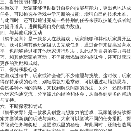
三、提升技能和能力
在游戏里，玩家能够借助提升自身的技能与能力，更出色地达成
任务。可以挑选在游戏中学习新的技能，增强自己的技术水准。
与此同时，还可以通过完成一些特别的任务来获取技能点或者能
力提升道具，进而提高自身的能力数值。
四、与其他玩家互动
《躺平发育》是一款多人在线游戏，玩家能够和其他玩家展开互
动。既可以与其他玩家组队去完成任务，通过合作来提高发育水
平；也能够通过和其他玩家进行对决，以此提升自身的实力与技
巧。和其他玩家的互动，不但能增添游戏的趣味性，还可以获取
更多的奖励和成就。
五、保持积极心态
在游戏过程中，玩家或许会碰到不少难题与挑战。这时候，玩家
得保持乐观的心态，别轻易就打退堂鼓。可以通过动脑筋思考、
尝试各种不同的策略，来找到解决问题的办法。另外，还能和其
他玩家沟通交流，分享彼此的经验和体会，从而得到更多的帮助
与支持。
六、不断探索和尝试
《躺平发育》是一款极具创意与想象力的游戏，玩家能够持续探
索并尝试新颖的玩法与策略。大家可以尝试不同的任务搭配，探
寻隐藏任务与奖励，发掘游戏里的秘密。与此同时，还能创造属
于自己的玩法，和其他玩家分享，一同促进游戏的发展。