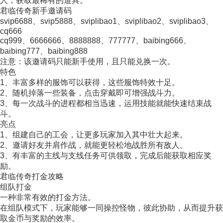
人，获取最稀有的道具。
君临传奇新手邀请码
svip6688、svip5888、sviplibao1、sviplibao2、sviplibao3、
cq666
cq999、6666666、8888888、777777、baibing666、
baibing777、baibing888
注意：该邀请码只能新手使用，且只能兑换一次。
特色
1、丰富多样的服饰可以获得，这些服饰特效十足。
2、随机掉落一些装备，点击穿戴即可增强战斗力。
3、每一次战斗的进程都相当迅速，运用技能就能快速结束战
斗。
亮点
1、组建自己的工会，让更多玩家加入其中壮大起来。
2、邀请好友并肩作战，就能更轻松地战胜所有敌人。
3、有丰富的主线与支线任务可供领取，完成后能获取相应奖
励。
君临传奇打金攻略
组队打金
一种非常有效的打金方法。
在组队模式下，玩家能够一同操控怪物，彼此协助，从而提升获
取金币与奖励的效率。