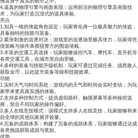
佛置身于真实的都市之中。
4.逼真的物理引擎与画面表现：运用前沿的物理引擎及画面技
术，为玩家打造沉浸式的逼真体验。
亮点
1.别具一格的侠盗角色设定：玩家将化身一位极具魅力的侠盗，
具备独特的技能与装备。
2.紧张刺激的追逐对决：游戏里的追逐场景极具张力，玩家得凭
借策略与操作来摆脱警方的围追堵截。
3.丰富的交通工具选择：玩家能够操控汽车、摩托车、直升机等
各类交通工具，在城市里自由穿梭。
4.多样的装备与技能升级机制：玩家可通过完成任务、战胜敌人
获取金币，以此提升装备等级和技能效果。
功能
1.实时天气与时间系统：游戏内的天气和时间会实时变动，为玩
家带来更具真实感的体验。
2.支持多种控制方式：提供虚拟摇杆、触摸屏幕等多种操控选
择，契合不同玩家的操作偏好。
3.多人在线竞技模式：该模式支持多人在线竞技，玩家能够和来
自全球的其他玩家展开较量。
4.完备的成就体系：构建了完备的成就体系，玩家能够通过达成
各类挑战获取成就与奖励。
优势