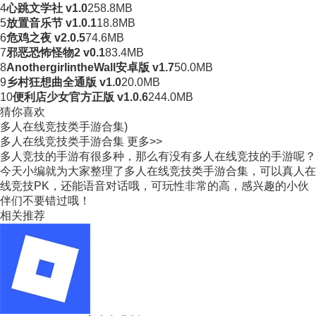
4
心跳文学社 v1.0
258.8MB
5
放置音乐节 v1.0.1
18.8MB
6
危鸡之夜 v2.0.5
74.6MB
7
邪恶恐怖怪物2 v0.1
83.4MB
8
AnothergirlintheWall安卓版 v1.7
50.0MB
9
乡村狂想曲全通版 v1.0
20.0MB
10
便利店少女官方正版 v1.0.6
244.0MB
猜你喜欢
多人在线竞技类手游合集)
多人在线竞技类手游合集
更多>>
多人竞技的手游有很多种，那么有没有多人在线竞技的手游呢？
今天小编就为大家整理了多人在线竞技类手游合集，可以真人在
线竞技PK，还能语音对话哦，可玩性非常的高，感兴趣的小伙
伴们不要错过哦！
相关推荐