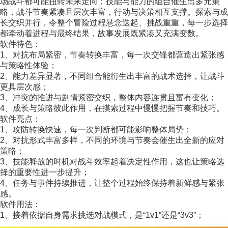
场战斗都可能扭转未来走向；技能与能力的组合催生出多元策
略，战斗节奏紧凑且层次丰富，行动与决策相互支撑。探索与成
长交织并行，令整个冒险过程悬念迭起、挑战重重，每一步选择
都牵动着进程与最终结果，故事发展既紧凑又充满变数。
软件特色：
1、对抗布局紧密，节奏转换丰富，每一次交锋都营造出紧张感
与策略性体验；
2、能力差异显著，不同组合能衍生出丰富的战术选择，让战斗
更具层次感；
3、冲突的推进与剧情紧密交织，整体内容连贯且富有变化；
4、成长与策略彼此作用，在摸索过程中慢慢把握节奏和技巧。
软件亮点：
1、攻防转换快速，每一次判断都可能影响整体局势；
2、对抗形式丰富多样，不同的环境与节奏会催生出全新的应对
策略；
3、技能释放的时机对战斗效率起着决定性作用，这也让策略选
择的重要性进一步提升；
4、任务与事件持续推进，让整个过程始终保持着新鲜感与紧张
感。
软件用法：
1、接着依据自身需求挑选对战模式，是“1v1”还是“3v3”；