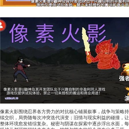
像素火影围绕忍界各方势力的对抗核心铺展叙事，战争与策略持
续交织，局势随每次冲突迭代演变；旧情与现实利益的碰撞，让
整体环境愈发错综复杂。秘密与阴谋在探索中逐步浮出水面，每