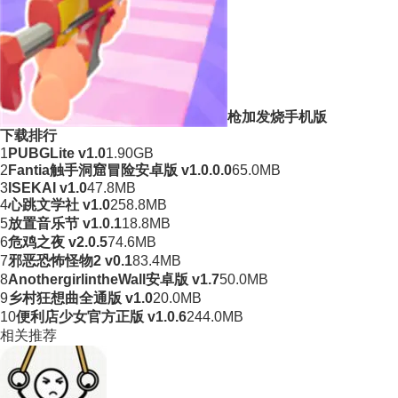
枪加发烧手机版
下载排行
1
PUBGLite v1.0
1.90GB
2
Fantia触手洞窟冒险安卓版 v1.0.0.0
65.0MB
3
ISEKAI v1.0
47.8MB
4
心跳文学社 v1.0
258.8MB
5
放置音乐节 v1.0.1
18.8MB
6
危鸡之夜 v2.0.5
74.6MB
7
邪恶恐怖怪物2 v0.1
83.4MB
8
AnothergirlintheWall安卓版 v1.7
50.0MB
9
乡村狂想曲全通版 v1.0
20.0MB
10
便利店少女官方正版 v1.0.6
244.0MB
相关推荐