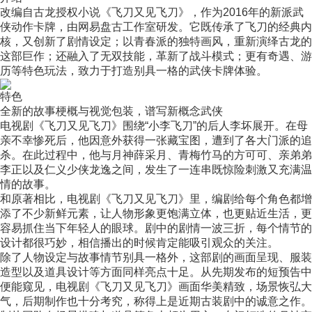
改编自古龙授权小说《飞刀又见飞刀》，作为2016年的新派武
侠动作卡牌，由网易盘古工作室研发。它既传承了飞刀的经典内
核，又创新了剧情设定；以青春派的独特画风，重新演绎古龙的
这部巨作；还融入了无双技能，革新了战斗模式；更有奇遇、游
历等特色玩法，致力于打造别具一格的武侠卡牌体验。
特色
全新的故事梗概与视觉包装，谱写新概念武侠
电视剧《飞刀又见飞刀》围绕“小李飞刀”的后人李坏展开。在母
亲不幸惨死后，他因意外获得一张藏宝图，遭到了各大门派的追
杀。在此过程中，他与月神薛采月、青梅竹马的方可可、亲弟弟
李正以及仁义少侠龙逸之间，发生了一连串既惊险刺激又充满温
情的故事。
和原著相比，电视剧《飞刀又见飞刀》里，编剧给每个角色都增
添了不少新鲜元素，让人物形象更饱满立体，也更贴近生活，更
容易抓住当下年轻人的眼球。剧中的剧情一波三折，每个情节的
设计都很巧妙，相信播出的时候肯定能吸引观众的关注。
除了人物设定与故事情节别具一格外，这部剧的画面呈现、服装
造型以及道具设计等方面同样亮点十足。从先期发布的短预告中
便能窥见，电视剧《飞刀又见飞刀》画面华美精致，场景恢弘大
气，后期制作也十分考究，称得上是近期古装剧中的诚意之作。