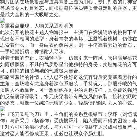
制片团队在场景搭建与道具筹备上颇为用心，专门打造的月神宫
等场景令人过目难忘，而根据每位演员特质量身定制的兵器，更
是成为全剧的一大吸睛之处。
多重看点显现，人物关系逐渐明朗
此次公开的桃花主题人物海报中，主演们在烂漫绽放的桃树下呈
现出各不相同的造型：身着青衣的李坏，正凝视着桃树，仿佛在
思索着什么；而一身白衣的薛采月，则一手倚靠着旁边的青石，
一手轻摇折扇，神情耐人寻味。
身着华服的李正，衣袖轻挥间，仿佛引来一阵风，吹得满屏桃花
如雨般飘落，不凡的气质彰显出他独特的身份；笑靥如花的方可
可，鲜艳的裙装与她的气质极为契合。
那略带羞涩的神情，让人忍不住好奇这笑容背后究竟藏着怎样的
主角；全场唯有龙逸身着深色系服装，手持玩刀，那股冷峻的气
质叫人不敢靠近，可一想到他在剧中的逗趣模样，又会被这强烈
的反差萌深深吸引；水无伤穿着带有民族风的衣装，旋转跳跃时
的姿态，就像一位纯净无瑕的少女，轻易便能触动旁人的心弦。
在《飞刀又见飞刀》里，主角们的关系盘根错节：李坏（刘恺威
饰）与薛采月（杨蓉饰）受仇恨羁绊，陷入爱而不得的困境；李
正对方可可的痴心追求，与方可可一心倾慕李坏形成强烈反差，
这对恋人能否修成正果，想必也让观众牵肠挂肚。