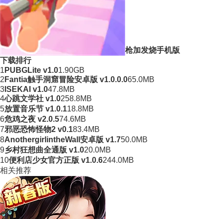
枪加发烧手机版
下载排行
1
PUBGLite v1.0
1.90GB
2
Fantia触手洞窟冒险安卓版 v1.0.0.0
65.0MB
3
ISEKAI v1.0
47.8MB
4
心跳文学社 v1.0
258.8MB
5
放置音乐节 v1.0.1
18.8MB
6
危鸡之夜 v2.0.5
74.6MB
7
邪恶恐怖怪物2 v0.1
83.4MB
8
AnothergirlintheWall安卓版 v1.7
50.0MB
9
乡村狂想曲全通版 v1.0
20.0MB
10
便利店少女官方正版 v1.0.6
244.0MB
相关推荐