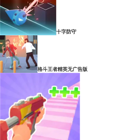
十字防守
格斗王者精英无广告版