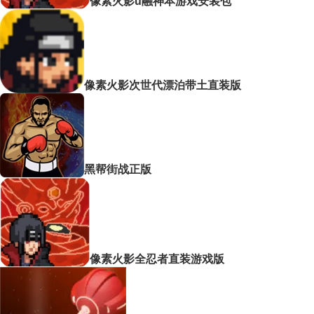
像素火影u融神本游戏安装包
像素火影次世代漂泊带土直装版
黑帮街战正版
像素火影全忍者直装游戏版