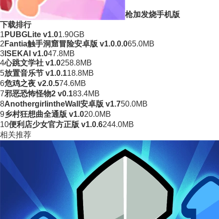
枪加发烧手机版
下载排行
1
PUBGLite v1.0
1.90GB
2
Fantia触手洞窟冒险安卓版 v1.0.0.0
65.0MB
3
ISEKAI v1.0
47.8MB
4
心跳文学社 v1.0
258.8MB
5
放置音乐节 v1.0.1
18.8MB
6
危鸡之夜 v2.0.5
74.6MB
7
邪恶恐怖怪物2 v0.1
83.4MB
8
AnothergirlintheWall安卓版 v1.7
50.0MB
9
乡村狂想曲全通版 v1.0
20.0MB
10
便利店少女官方正版 v1.0.6
244.0MB
相关推荐