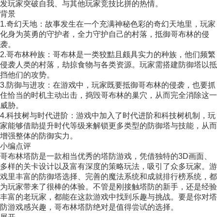
发玩家突破自我、与其他玩家竞技比拼的热情。
背景
1.奇幻天地：故事发生在一个充满神秘色彩的奇幻天地里，玩家
化身为英勇的守护者，全力守护自己的村落，抵御哥布林的侵
袭。
2.哥布林种族：哥布林是一类狡黠且颇具实力的种族，他们频繁
侵袭人类的村落，劫掠食物与各类资源。玩家需搭建防御塔以抵
挡他们的攻势。
3.防御与进攻：在游戏中，玩家既要抵御哥布林的侵袭，也要抓
住恰当的时机主动出击，捣毁哥布林的巢穴，从而完全消除这一
威胁。
4.科技树与时代进阶：游戏中加入了时代进阶和科技树机制，玩
家能够借助提升时代等级来解锁更多类型的防御塔与技能，从而
增强整体的防御实力。
小编点评
哥布林塔防是一款相当优秀的塔防游戏，凭借独特的3D画面、
多样的关卡设计以及富有深度的策略玩法，吸引了众多玩家。游
戏里丰富的防御塔选择、完善的魔法系统和成就排行榜系统，都
为玩家带来了很棒的体验。不管是刚接触塔防的新手，还是经验
丰富的老玩家，都能在这款游戏中找到乐趣与挑战。要是你对塔
防游戏感兴趣，哥布林塔防绝对是值得尝试的选择。