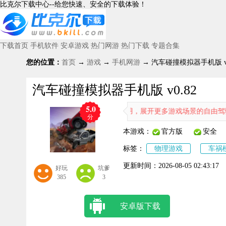
比克尔下载中心--给您快速、安全的下载体验！
下载首页
手机软件
安卓游戏
热门网游
热门下载
专题合集
您的位置：
首页
→
游戏
→
手机网游
→ 汽车碰撞模拟器手机版 v0
汽车碰撞模拟器手机版 v0.82
5.0
玩家带来更多车型的自由解锁使用，展开更多游戏场景的自由驾驶物理碰
分
本游戏：
官方版
安全
标签：
物理游戏
车祸
更新时间：
2026-08-05 02:43:17
好玩
坑爹
385
3
安卓版下载