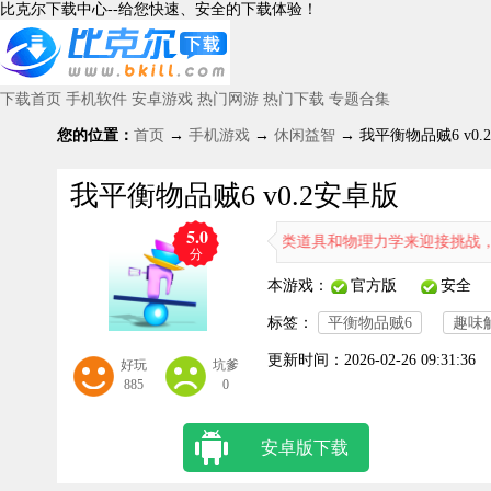
比克尔下载中心--给您快速、安全的下载体验！
下载首页
手机软件
安卓游戏
热门网游
热门下载
专题合集
您的位置：
首页
→
手机游戏
→
休闲益智
→ 我平衡物品贼6 v0.
我平衡物品贼6 v0.2安卓版
5.0
味闯关游戏。你需要充分利用各类道具和物理力学来迎接挑战，玩起来相当
分
本游戏：
官方版
安全
标签：
平衡物品贼6
趣味
更新时间：
2026-02-26 09:31:36
好玩
坑爹
885
0
安卓版下载