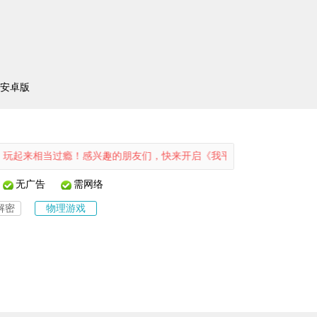
2安卓版
过瘾！感兴趣的朋友们，快来开启《我平衡物品贼6》的游戏之旅吧！
无广告
需网络
解密
物理游戏