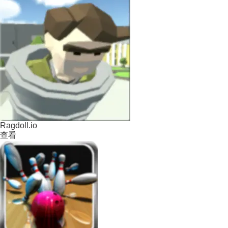
Ragdoll.io
查看