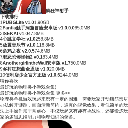
疯狂神射手
下载排行
1
PUBGLite v1.0
1.90GB
2
Fantia触手洞窟冒险安卓版 v1.0.0.0
65.0MB
3
ISEKAI v1.0
47.8MB
4
心跳文学社 v1.0
258.8MB
5
放置音乐节 v1.0.1
18.8MB
6
危鸡之夜 v2.0.5
74.6MB
7
邪恶恐怖怪物2 v0.1
83.4MB
8
AnothergirlintheWall安卓版 v1.7
50.0MB
9
乡村狂想曲全通版 v1.0
20.0MB
10
便利店少女官方正版 v1.0.6
244.0MB
猜你喜欢
最好玩的物理类小游戏合集)
最好玩的物理类小游戏合集
更多>>
物理类单机游戏玩起来都有一定的困难，需要玩家开动脑筋想尽
办法解开谜题，画面清新简约，逼真的视觉效果，看似简单的玩
法上手操作却非常虐心，不仅玩起来有趣有挑战性，还能锻炼玩
家的逻辑思维能力和物理知识的储备。