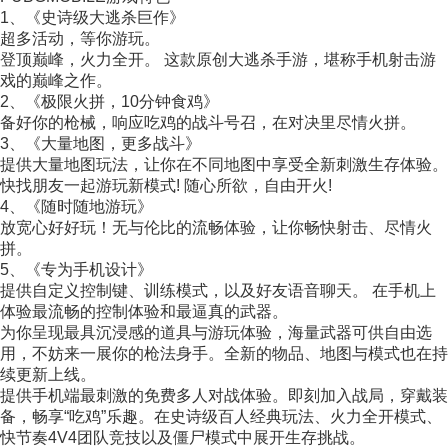
1、《史诗级大逃杀巨作》
超多活动，等你游玩。
登顶巅峰，火力全开。 这款原创大逃杀手游，堪称手机射击游
戏的巅峰之作。
2、《极限火拼，10分钟食鸡》
备好你的枪械，响应吃鸡的战斗号召，在对决里尽情火拼。
3、《大量地图，更多战斗》
提供大量地图玩法，让你在不同地图中享受全新刺激生存体验。
快找朋友一起游玩新模式! 随心所欲，自由开火!
4、《随时随地游玩》
放宽心好好玩！无与伦比的流畅体验，让你畅快射击、尽情火
拼。
5、《专为手机设计》
提供自定义控制键、训练模式，以及好友语音聊天。 在手机上
体验最流畅的控制体验和最逼真的武器。
为你呈现最具沉浸感的道具与游玩体验，海量武器可供自由选
用，不妨来一展你的枪法身手。全新的物品、地图与模式也在持
续更新上线。
提供手机端最刺激的免费多人对战体验。即刻加入战局，穿戴装
备，畅享“吃鸡”乐趣。在史诗级百人经典玩法、火力全开模式、
快节奏4V4团队竞技以及僵尸模式中展开生存挑战。