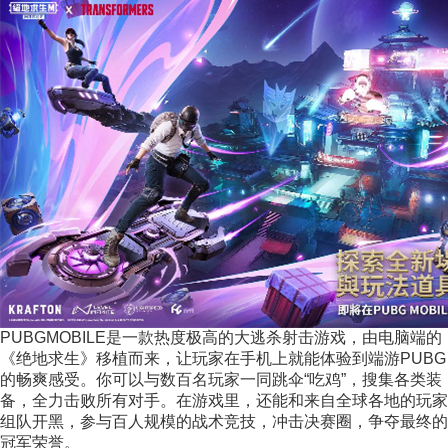
PUBGMOBILE是一款热度极高的大逃杀射击游戏，由电脑端的
《绝地求生》移植而来，让玩家在手机上就能体验到端游PUBG
的畅爽感受。你可以与数百名玩家一同跳伞“吃鸡”，搜集各类装
备，全力击败所有对手。在游戏里，还能和来自全球各地的玩家
组队开黑，参与百人规模的战术竞技，冲击决赛圈，争夺最终的
冠军荣誉。