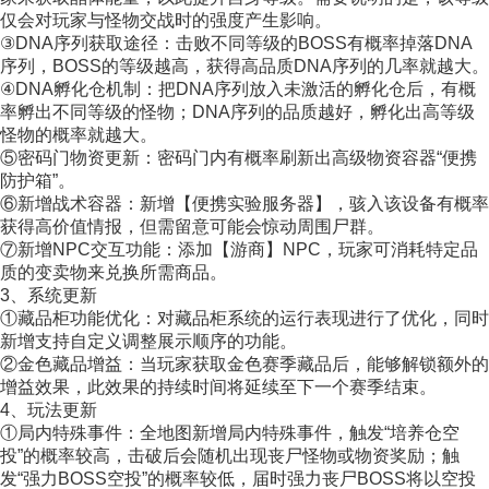
仅会对玩家与怪物交战时的强度产生影响。
③DNA序列获取途径：击败不同等级的BOSS有概率掉落DNA
序列，BOSS的等级越高，获得高品质DNA序列的几率就越大。
④DNA孵化仓机制：把DNA序列放入未激活的孵化仓后，有概
率孵出不同等级的怪物；DNA序列的品质越好，孵化出高等级
怪物的概率就越大。
⑤密码门物资更新：密码门内有概率刷新出高级物资容器“便携
防护箱”。
⑥新增战术容器：新增【便携实验服务器】，骇入该设备有概率
获得高价值情报，但需留意可能会惊动周围尸群。
⑦新增NPC交互功能：添加【游商】NPC，玩家可消耗特定品
质的变卖物来兑换所需商品。
3、系统更新
①藏品柜功能优化：对藏品柜系统的运行表现进行了优化，同时
新增支持自定义调整展示顺序的功能。
②金色藏品增益：当玩家获取金色赛季藏品后，能够解锁额外的
增益效果，此效果的持续时间将延续至下一个赛季结束。
4、玩法更新
①局内特殊事件：全地图新增局内特殊事件，触发“培养仓空
投”的概率较高，击破后会随机出现丧尸怪物或物资奖励；触
发“强力BOSS空投”的概率较低，届时强力丧尸BOSS将以空投