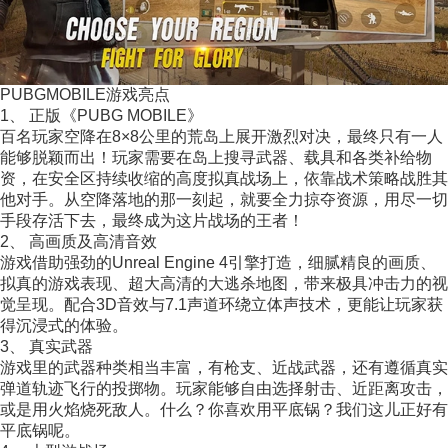
PUBGMOBILE游戏亮点
1、 正版《PUBG MOBILE》
百名玩家空降在8×8公里的荒岛上展开激烈对决，最终只有一人
能够脱颖而出！玩家需要在岛上搜寻武器、载具和各类补给物
资，在安全区持续收缩的高度拟真战场上，依靠战术策略战胜其
他对手。从空降落地的那一刻起，就要全力掠夺资源，用尽一切
手段存活下去，最终成为这片战场的王者！
2、 高画质及高清音效
游戏借助强劲的Unreal Engine 4引擎打造，细腻精良的画质、
拟真的游戏表现、超大高清的大逃杀地图，带来极具冲击力的视
觉呈现。配合3D音效与7.1声道环绕立体声技术，更能让玩家获
得沉浸式的体验。
3、 真实武器
游戏里的武器种类相当丰富，有枪支、近战武器，还有遵循真实
弹道轨迹飞行的投掷物。玩家能够自由选择射击、近距离攻击，
或是用火焰烧死敌人。什么？你喜欢用平底锅？我们这儿正好有
平底锅呢。