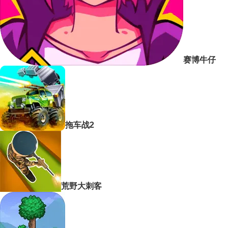
赛博牛仔
拖车战2
荒野大刺客