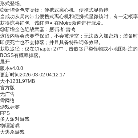
形式登场。
②新增金色变卖物：便携式离心机、便携式显微镜
当成功从局内带出便携式离心机和便携式显微镜时，有一定概率
获得惊喜红包，该红包可在Motro频道进行派发。
③新增金色近战武器：惩罚者·雷鸣
这段内容会跨赛季保留，不会被清空；无法放入加密箱；装备时
即便死亡也不会掉落；并且具备特殊词条效果。
获取途径：仅在Chapter 27中，击败丧尸类怪物或小地图标注的
BOSS有概率掉落。
展开
版本
v4.0.0
更新时间
2026-03-02 04:12:17
大小
1231.97MB
官方版
无广告
需网络
游戏标签
FPS
多人派对游戏
物理游戏
大逃杀游戏