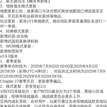
2、新主题玩法【幽灵奇妙夜】
3、地铁逃生模式更新：
地图更新公告：迷雾港口与冰河禁区两张地图现已增设国灵宝
箱，开启后有机会获得全新掉落物品。
玩法更新：新添1V1单挑模式，能在组队界面里邀请队友进行一
对一单挑。
4、经典模式更新：
新增武器-迫击炮
新增武器拟真换弹机制
5、WOW模式更新：
新增智慧助手
v3.9.0版本
1、赛季更新
赛季举办时段为：2025年7月9日02:00:00至2025年9月2日
20:59:59（采用UTC+0时区），对应的北京时间为2025年7月9
日10:00:00至2025年9月3日04:59:59。
Chapter 27赛季开启，更新赛季藏品。
2、模式更新：异变突起2.0
①BOSS等级划分：丧尸BOSS被划分为3个等级，离核心区域
越近，怪物等级就越高，挑战难度也会逐步上升。
②局内成长系统：在对局中，玩家可通过击杀怪物或战胜其他玩
家来获取晶体能量，以此提升自身等级。需要说明的是，该等级