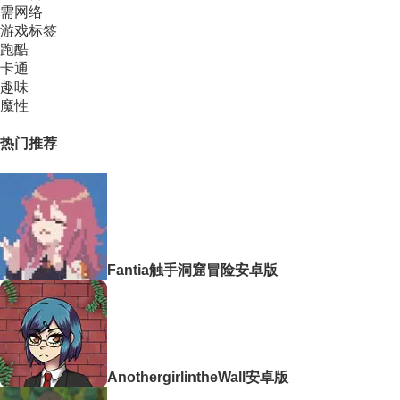
需网络
游戏标签
跑酷
卡通
趣味
魔性
热门推荐
Fantia触手洞窟冒险安卓版
AnothergirlintheWall安卓版