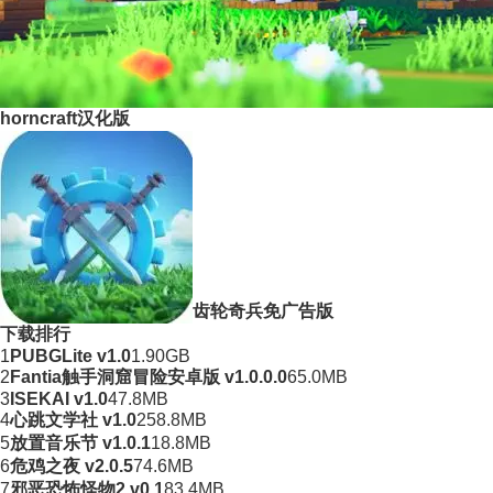
horncraft汉化版
齿轮奇兵免广告版
下载排行
1
PUBGLite v1.0
1.90GB
2
Fantia触手洞窟冒险安卓版 v1.0.0.0
65.0MB
3
ISEKAI v1.0
47.8MB
4
心跳文学社 v1.0
258.8MB
5
放置音乐节 v1.0.1
18.8MB
6
危鸡之夜 v2.0.5
74.6MB
7
邪恶恐怖怪物2 v0.1
83.4MB