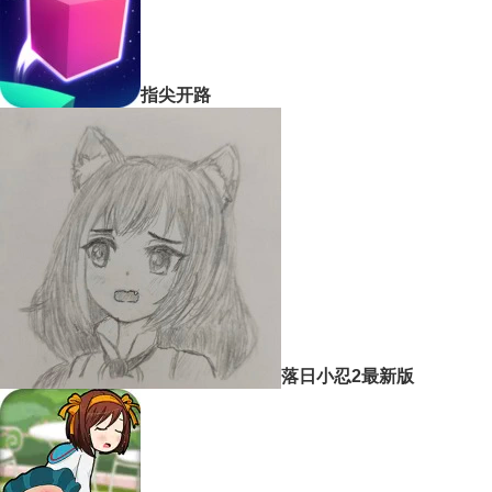
指尖开路
落日小忍2最新版