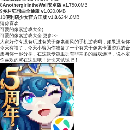
8
AnothergirlintheWall安卓版 v1.7
50.0MB
9
乡村狂想曲全通版 v1.0
20.0MB
10
便利店少女官方正版 v1.0.6
244.0MB
猜你喜欢
可爱的像素游戏大全)
可爱的像素游戏大全
更多>>
大家好你有没有玩过有关于像素画风的手机游戏啊，如果没有你
今天有福了，今天小编为你准备了一个有关于像素卡通游戏的合
集与你一起分享，在这款专题里拥有非常多的游戏选择，说不定
你喜欢的就在这里哦！赶快来试试吧！