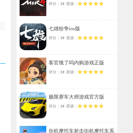
评分：
10
星级：
七雄纷争ios版
评分：
10
星级：
客官饿了吗内购游戏正版
评分：
10
星级：
极限赛车大师游戏官方版
评分：
10
星级：
街机摩托车射击街机摩托车系