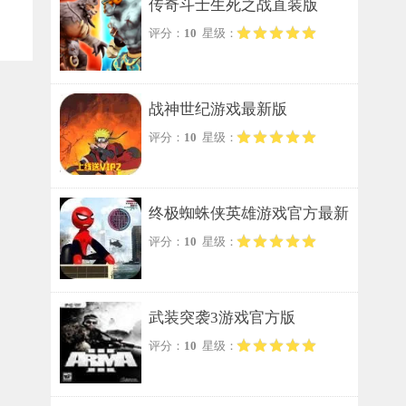
传奇斗士生死之战直装版
评分：
10
星级：
战神世纪游戏最新版
评分：
10
星级：
终极蜘蛛侠英雄游戏官方最新
评分：
10
星级：
版
武装突袭3游戏官方版
评分：
10
星级：