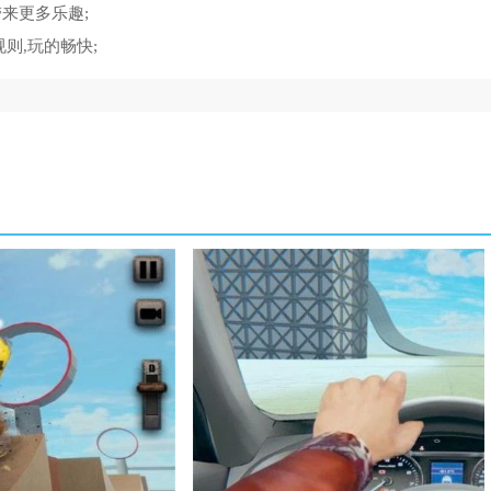
来更多乐趣;
则,玩的畅快;