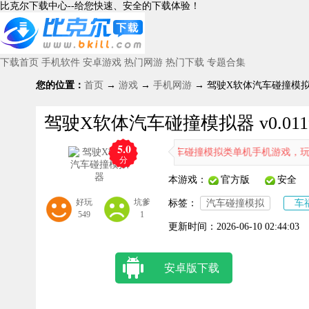
比克尔下载中心--给您快速、安全的下载体验！
下载首页
手机软件
安卓游戏
热门网游
热门下载
专题合集
您的位置：
首页
→
游戏
→
手机网游
→ 驾驶X软体汽车碰撞模拟器 v
驾驶X软体汽车碰撞模拟器 v0.011
5.0
碰撞模拟器一款高画质真实的汽车碰撞模拟类单机手机游戏，玩家可以自
分
本游戏：
官方版
安全
好玩
坑爹
标签：
汽车碰撞模拟
车
549
1
更新时间：
2026-06-10 02:44:03
安卓版下载