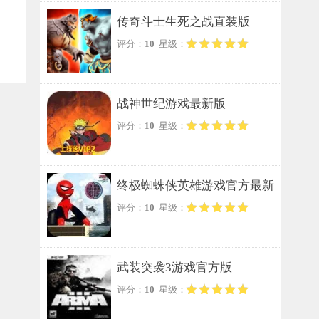
传奇斗士生死之战直装版
评分：
10
星级：
战神世纪游戏最新版
评分：
10
星级：
终极蜘蛛侠英雄游戏官方最新
评分：
10
星级：
版
武装突袭3游戏官方版
评分：
10
星级：