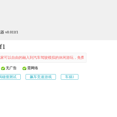
0.011f1
f1
由的融入到汽车驾驶模拟的休闲游玩，免费解锁不同的车型展开自定义汽车
无广告
需网络
祸碰撞测试
飙车竞速游戏
车祸1