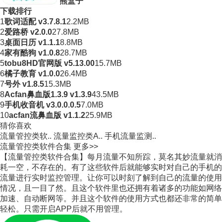
熊盒子
下载排行
1
歌词适配 v3.7.8.1
2.2MB
2
爱路桥 v2.0.0
27.8MB
3
桌面日历 v1.1.1
8.8MB
4
家有酷狗 v1.0.8
28.7MB
5
tobu8HD官网版 v5.13.00
15.7MB
6
橘子教育 v1.0.0
26.4MB
7
号外 v1.8.5
15.3MB
8
Acfan鼻血版1.3.9 v1.3.9
43.5MB
9
手机收音机 v3.0.0.0.5
7.0MB
10
acfan流鼻血版 v1.1.2
25.9MB
猜你喜欢
流量管控类软..
流量监控类A..
手机流量监测..
流量管控类软件合集
更多>>
【流量管控类软件合集】每月流量不知所踪，莫名其妙流量就消
耗一空，不存在的。有了这些软件后就能够实时对自己的手机的
流量进行实时监控管理。让你可以时刻了解到自己的流量的使用
情况，且一目了然。且这个软件里也还拥有着诸多的功能如网络
加速、自动断网等。并且这个软件的使用方式也都还非常的简单
轻松。只需开启APP后就不用管理。