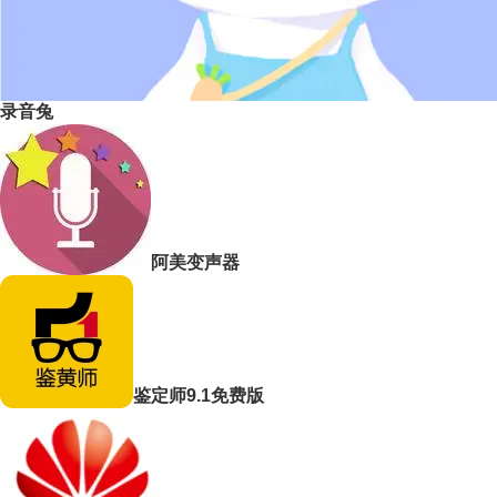
录音兔
阿美变声器
鉴定师9.1免费版