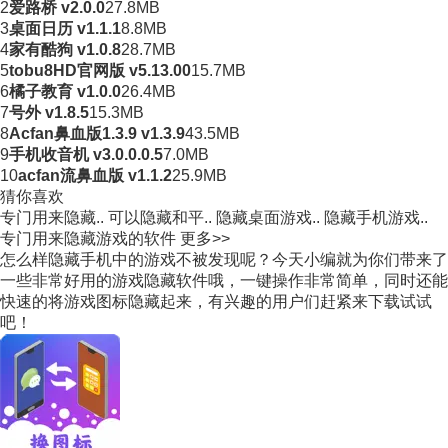
2
爱路桥 v2.0.0
27.8MB
3
桌面日历 v1.1.1
8.8MB
4
家有酷狗 v1.0.8
28.7MB
5
tobu8HD官网版 v5.13.00
15.7MB
6
橘子教育 v1.0.0
26.4MB
7
号外 v1.8.5
15.3MB
8
Acfan鼻血版1.3.9 v1.3.9
43.5MB
9
手机收音机 v3.0.0.0.5
7.0MB
10
acfan流鼻血版 v1.1.2
25.9MB
猜你喜欢
专门用来隐藏..
可以隐藏和平..
隐藏桌面游戏..
隐藏手机游戏..
专门用来隐藏游戏的软件
更多>>
怎么样隐藏手机中的游戏不被发现呢？今天小编就为你们带来了
一些非常好用的游戏隐藏软件哦，一键操作非常简单，同时还能
快速的将游戏图标隐藏起来，有兴趣的用户们赶紧来下载试试
吧！