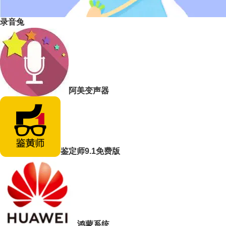
录音兔
阿美变声器
鉴定师9.1免费版
鸿蒙系统