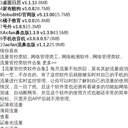
3
桌面日历 v1.1.1
8.8MB
4
家有酷狗 v1.0.8
28.7MB
5
tobu8HD官网版 v5.13.00
15.7MB
6
橘子教育 v1.0.0
26.4MB
7
号外 v1.8.5
15.3MB
8
Acfan鼻血版1.3.9 v1.3.9
43.5MB
9
手机收音机 v3.0.0.0.5
7.0MB
10
acfan流鼻血版 v1.1.2
25.9MB
猜你喜欢
流量管控类软..
网络管理类工..
网络检测软件..
网络管理类软..
流量管控类软件合集
更多>>
【流量管控类软件合集】每月流量不知所踪，莫名其妙流量就消
耗一空，不存在的。有了这些软件后就能够实时对自己的手机的
流量进行实时监控管理。让你可以时刻了解到自己的流量的使用
情况，且一目了然。且这个软件里也还拥有着诸多的功能如网络
加速、自动断网等。并且这个软件的使用方式也都还非常的简单
轻松。只需开启APP后就不用管理。
薄荷流量
查看