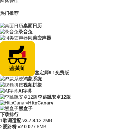
网络管理
热门推荐
桌面日历
录音兔
阿美变声器
鉴定师9.1免费版
鸿蒙系统
视频拼接
AI字幕
李跳跳安卓12版
HttpCanary
熊盒子
下载排行
1
歌词适配 v3.7.8.1
2.2MB
2
爱路桥 v2.0.0
27.8MB