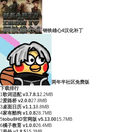
钢铁雄心4汉化补丁
两年半社区免费版
下载排行
1
歌词适配 v3.7.8.1
2.2MB
2
爱路桥 v2.0.0
27.8MB
3
桌面日历 v1.1.1
8.8MB
4
家有酷狗 v1.0.8
28.7MB
5
tobu8HD官网版 v5.13.00
15.7MB
6
橘子教育 v1.0.0
26.4MB
7
号外 v1.8.5
15.3MB