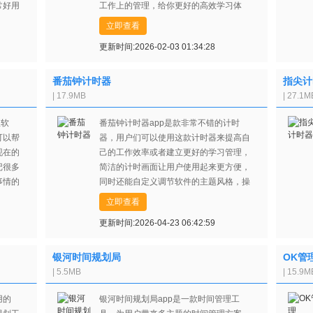
常好用
工作上的管理，给你更好的高效学习体
欢迎小
验，个性化的设置，非常好用，赶紧来点
立即查看
击下载试试吧！
更新时间:2026-02-03 01:34:28
番茄钟计时器
指尖计
| 17.9MB
| 27.1M
理软
番茄钟计时器app是款非常不错的计时
可以帮
器，用户们可以使用这款计时器来提高自
现在的
己的工作效率或者建立更好的学习管理，
记很多
简洁的计时画面让用户使用起来更方便，
事情的
同时还能自定义调节软件的主题风格，操
件，就
作非常简单，有兴趣的用户们赶紧来点击
立即查看
管理，
下载试试吧!
更新时间:2026-04-23 06:42:59
银河时间规划局
OK管
| 5.5MB
| 15.9M
用的
银河时间规划局app是一款时间管理工