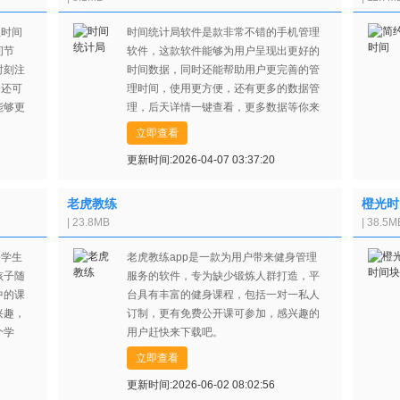
理时间
时间统计局软件是款非常不错的手机管理
间节
软件，这款软件能够为用户呈现出更好的
时刻注
时间数据，同时还能帮助用户更完善的管
p还可
理时间，使用更方便，还有更多的数据管
能够更
理，后天详情一键查看，更多数据等你来
户的时
看，功能非常强大，感兴趣的话赶紧来试
立即查看
试吧！
更新时间:2026-04-07 03:37:20
老虎教练
橙光时
| 23.8MB
| 38.5M
p学生
老虎教练app是一款为用户带来健身管理
孩子随
服务的软件，专为缺少锻炼人群打造，平
中的课
台具有丰富的健身课程，包括一对一私人
兴趣，
订制，更有免费公开课可参加，感兴趣的
个学
用户赶快来下载吧。
p吧！
立即查看
更新时间:2026-06-02 08:02:56