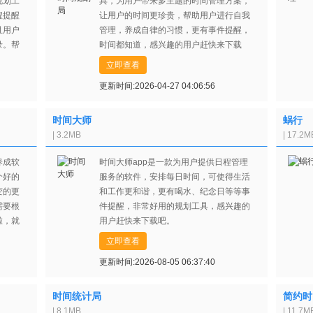
规划工
具，为用户带来多主题的时间管理方案，
程提醒
让用户的时间更珍贵，帮助用户进行自我
且用户
管理，养成自律的习惯，更有事件提醒，
录。帮
时间都知道，感兴趣的用户赶快来下载
快来下
吧。
立即查看
更新时间:2026-04-27 04:06:56
时间大师
蜗行
| 3.2MB
| 17.2M
养成软
时间大师app是一款为用户提供日程管理
个好的
服务的软件，安排每日时间，可使得生活
变的更
和工作更和谐，更有喝水、纪念日等等事
需要根
件提醒，非常好用的规划工具，感兴趣的
啦，就
用户赶快来下载吧。
给你提
立即查看
更新时间:2026-08-05 06:37:40
时间统计局
简约时
| 8.1MB
| 11.7M