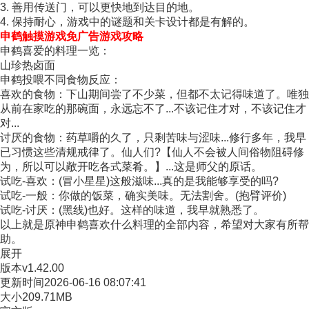
3. 善用传送门，可以更快地到达目的地。
4. 保持耐心，游戏中的谜题和关卡设计都是有解的。
申鹤触摸游戏免广告游戏攻略
申鹤喜爱的料理一览：
山珍热卤面
申鹤投喂不同食物反应：
喜欢的食物：下山期间尝了不少菜，但都不太记得味道了。唯独
从前在家吃的那碗面，永远忘不了...不该记住才对，不该记住才
对...
讨厌的食物：药草嚼的久了，只剩苦味与涩味...修行多年，我早
已习惯这些清规戒律了。仙人们?【仙人不会被人间俗物阻碍修
为，所以可以敞开吃各式菜肴。】...这是师父的原话。
试吃-喜欢：(冒小星星)这般滋味...真的是我能够享受的吗?
试吃-一般：你做的饭菜，确实美味。无法割舍。(抱臂评价)
试吃-讨厌：(黑线)也好。这样的味道，我早就熟悉了。
以上就是原神申鹤喜欢什么料理的全部内容，希望对大家有所帮
助。
展开
版本
v1.42.00
更新时间
2026-06-16 08:07:41
大小
209.71MB