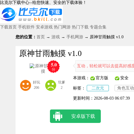
比克尔下载中心--给您快速、安全的下载体验！
下载首页
手机软件
安卓游戏
热门网游
热门下载
专题合集
您的位置：
首页
→
游戏
→
手机网游
→ 原神甘雨触摸 v1.0
原神甘雨触摸 v1.0
5.0
去在游戏中去与甘雨自由的进行互动，轻松就可以去提高好感度，帮助用
分
本游戏：
官方版
安全
好玩
坑爹
206
2
标签：
二次元
角色互动
更新时间：
2026-08-03 06:07:39
安卓版下载