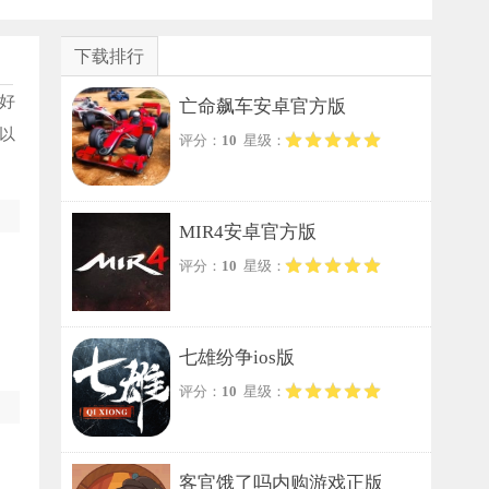
下载排行
好
亡命飙车安卓官方版
以
评分：
10
星级：
MIR4安卓官方版
评分：
10
星级：
七雄纷争ios版
评分：
10
星级：
客官饿了吗内购游戏正版