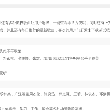
并且还有多种流行歌曲让用户选择，一键查看非常方便哦，同时还有上
哦，并且还有每日推荐的最新歌曲，喜欢的用户们赶紧来下载试试吧
从此不再歌荒
紫棋、张靓颖、张杰、NINE PERCENT等明星歌手全覆盖
爱听
音乐种类，广泛涵盖周杰伦、陈奕迅、薛之谦、王菲、林俊杰、邓紫
满足你跑步、学习、工作、聚会等各种场景听歌需求。