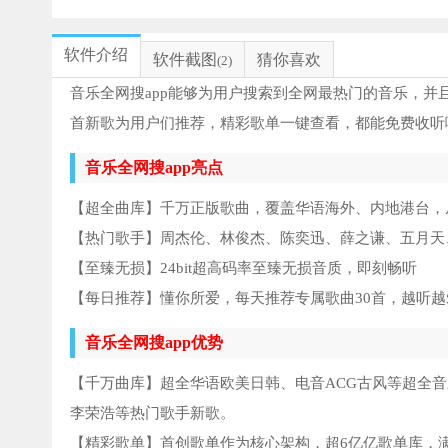
软件介绍
软件截图
猜你喜欢
(2)
音乐全网搜app能够为用户搜索到全网最热门的音乐，
首新歌为用户们推荐，精彩歌单一键查看，都能免费收听
音乐全网搜app亮点
【超全曲库】千万正版歌曲，覆盖华语海外、内地港台，
【热门歌手】周杰伦、林俊杰、陈奕迅、薛之谦、五月天、邓
【至臻无损】24bit超高码率至臻无损音质，即刻畅听
【每日推荐】懂你所爱，每天推荐专属歌曲30首，越听越
音乐全网搜app优势
【千万曲库】超全华语欧美日韩、电音ACG古风等超全
李荣浩等热门歌手新歌。
【精彩歌单】首创歌单作为核心架构，超6亿亿歌单库，