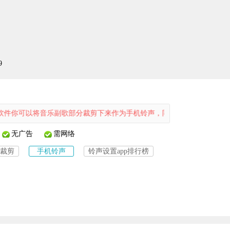
9
以将音乐副歌部分裁剪下来作为手机铃声，同时还可以自己定制专属的视
无广告
需网络
裁剪
手机铃声
铃声设置app排行榜