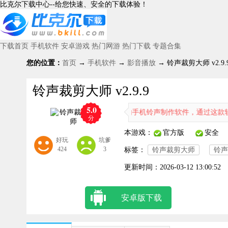
比克尔下载中心--给您快速、安全的下载体验！
下载首页
手机软件
安卓游戏
热门网游
热门下载
专题合集
您的位置：
首页
→
手机软件
→
影音播放
→ 铃声裁剪大师 v2.9.
铃声裁剪大师 v2.9.9
5.0
铃声裁剪大师是一款专业的手机铃声制作软件，通过这款软件你可
分
本游戏：
官方版
安全
好玩
坑爹
424
3
标签：
铃声裁剪大师
铃声
更新时间：
2026-03-12 13:00:52
安卓版下载