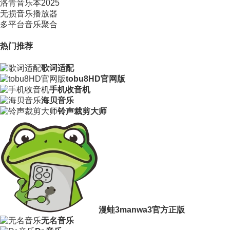
洛青音乐本2025
无损音乐播放器
多平台音乐聚合
热门推荐
歌词适配
tobu8HD官网版
手机收音机
海贝音乐
铃声裁剪大师
漫蛙3manwa3官方正版
无名音乐