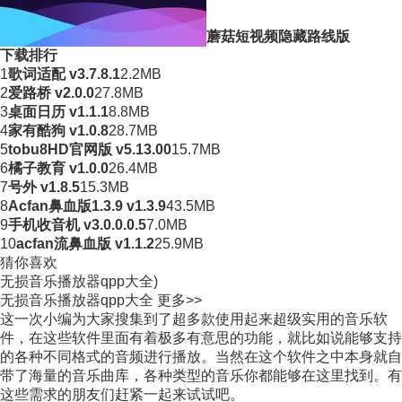
蘑菇短视频隐藏路线版
下载排行
1
歌词适配 v3.7.8.1
2.2MB
2
爱路桥 v2.0.0
27.8MB
3
桌面日历 v1.1.1
8.8MB
4
家有酷狗 v1.0.8
28.7MB
5
tobu8HD官网版 v5.13.00
15.7MB
6
橘子教育 v1.0.0
26.4MB
7
号外 v1.8.5
15.3MB
8
Acfan鼻血版1.3.9 v1.3.9
43.5MB
9
手机收音机 v3.0.0.0.5
7.0MB
10
acfan流鼻血版 v1.1.2
25.9MB
猜你喜欢
无损音乐播放器qpp大全)
无损音乐播放器qpp大全
更多>>
这一次小编为大家搜集到了超多款使用起来超级实用的音乐软
件，在这些软件里面有着极多有意思的功能，就比如说能够支持
的各种不同格式的音频进行播放。当然在这个软件之中本身就自
带了海量的音乐曲库，各种类型的音乐你都能够在这里找到。有
这些需求的朋友们赶紧一起来试试吧。