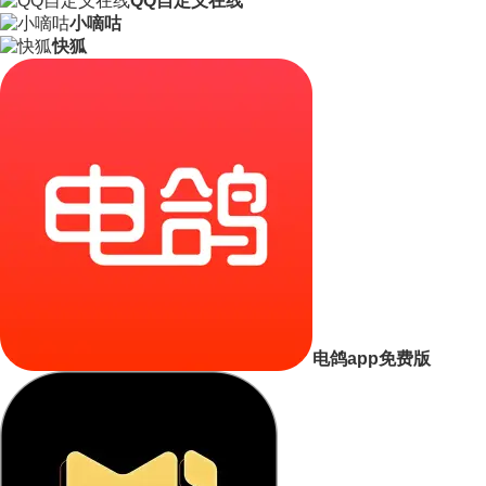
QQ自定义在线
小嘀咕
快狐
电鸽app免费版