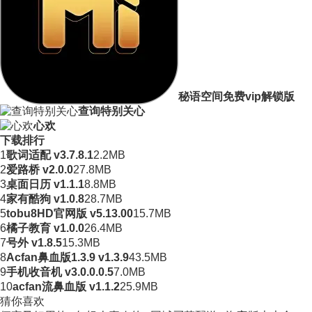
秘语空间免费vip解锁版
查询特别关心
心欢
下载排行
1
歌词适配 v3.7.8.1
2.2MB
2
爱路桥 v2.0.0
27.8MB
3
桌面日历 v1.1.1
8.8MB
4
家有酷狗 v1.0.8
28.7MB
5
tobu8HD官网版 v5.13.00
15.7MB
6
橘子教育 v1.0.0
26.4MB
7
号外 v1.8.5
15.3MB
8
Acfan鼻血版1.3.9 v1.3.9
43.5MB
9
手机收音机 v3.0.0.0.5
7.0MB
10
acfan流鼻血版 v1.1.2
25.9MB
猜你喜欢