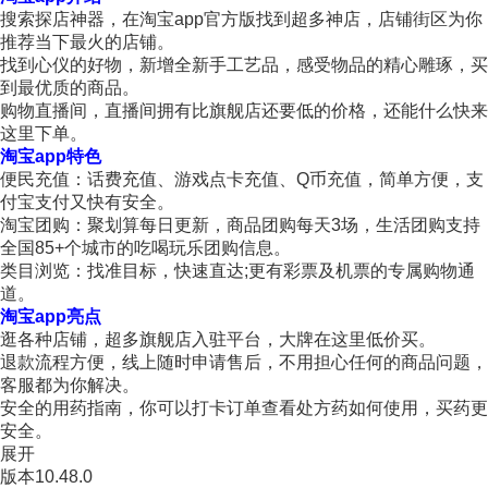
搜索探店神器，在淘宝app官方版找到超多神店，店铺街区为你
推荐当下最火的店铺。
找到心仪的好物，新增全新手工艺品，感受物品的精心雕琢，买
到最优质的商品。
购物直播间，直播间拥有比旗舰店还要低的价格，还能什么快来
这里下单。
淘宝app特色
便民充值：话费充值、游戏点卡充值、Q币充值，简单方便，支
付宝支付又快有安全。
淘宝团购：聚划算每日更新，商品团购每天3场，生活团购支持
全国85+个城市的吃喝玩乐团购信息。
类目浏览：找准目标，快速直达;更有彩票及机票的专属购物通
道。
淘宝app亮点
逛各种店铺，超多旗舰店入驻平台，大牌在这里低价买。
退款流程方便，线上随时申请售后，不用担心任何的商品问题，
客服都为你解决。
安全的用药指南，你可以打卡订单查看处方药如何使用，买药更
安全。
展开
版本
10.48.0