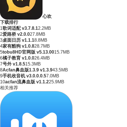
心欢
下载排行
1
歌词适配 v3.7.8.1
2.2MB
2
爱路桥 v2.0.0
27.8MB
3
桌面日历 v1.1.1
8.8MB
4
家有酷狗 v1.0.8
28.7MB
5
tobu8HD官网版 v5.13.00
15.7MB
6
橘子教育 v1.0.0
26.4MB
7
号外 v1.8.5
15.3MB
8
Acfan鼻血版1.3.9 v1.3.9
43.5MB
9
手机收音机 v3.0.0.0.5
7.0MB
10
acfan流鼻血版 v1.1.2
25.9MB
相关推荐