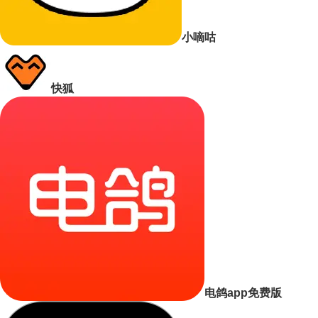
小嘀咕
快狐
电鸽app免费版