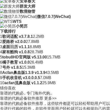
安卓春天
群发大师
数境物管
微信7.0.7(WeChat)
WTS
小简历
下载排行
1
歌词适配 v3.7.8.1
2.2MB
2
爱路桥 v2.0.0
27.8MB
3
桌面日历 v1.1.1
8.8MB
4
家有酷狗 v1.0.8
28.7MB
5
tobu8HD官网版 v5.13.00
15.7MB
6
橘子教育 v1.0.0
26.4MB
7
号外 v1.8.5
15.3MB
8
Acfan鼻血版1.3.9 v1.3.9
43.5MB
9
手机收音机 v3.0.0.0.5
7.0MB
10
acfan流鼻血版 v1.1.2
25.9MB
猜你喜欢
靠谱的代购必..
专门海外代购..
靠谱的代购必备软件推荐
更多>>
靠谱的代购必备软件推荐，这些软件都是可以轻松帮助用户可以
去进行代购的软件，在软件里面用户轻松就可以去根据自己的需