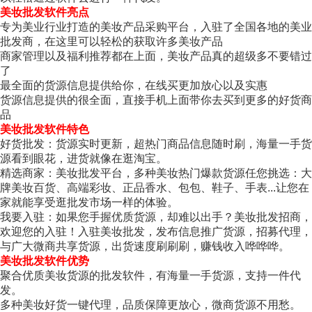
美妆批发软件亮点
专为美业行业打造的美妆产品采购平台，入驻了全国各地的美业
批发商，在这里可以轻松的获取许多美妆产品
商家管理以及福利推荐都在上面，美妆产品真的超级多不要错过
了
最全面的货源信息提供给你，在线买更加放心以及实惠
货源信息提供的很全面，直接手机上面带你去买到更多的好货商
品
美妆批发软件特色
好货批发：货源实时更新，超热门商品信息随时刷，海量一手货
源看到眼花，进货就像在逛淘宝。
精选商家：美妆批发平台，多种美妆热门爆款货源任您挑选：大
牌美妆百货、高端彩妆、正品香水、包包、鞋子、手表...让您在
家就能享受逛批发市场一样的体验。
我要入驻：如果您手握优质货源，却难以出手？美妆批发招商，
欢迎您的入驻！入驻美妆批发，发布信息推广货源，招募代理，
与广大微商共享货源，出货速度刷刷刷，赚钱收入哗哗哗。
美妆批发软件优势
聚合优质美妆货源的批发软件，有海量一手货源，支持一件代
发。
多种美妆好货一键代理，品质保障更放心，微商货源不用愁。