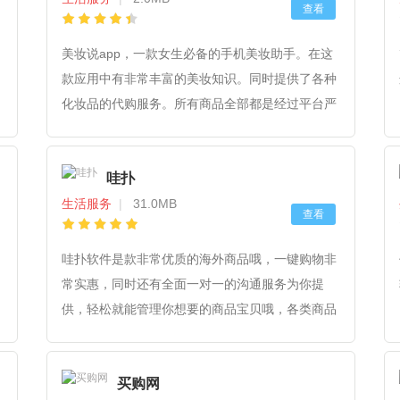
查看
美妆说app，一款女生必备的手机美妆助手。在这
款应用中有非常丰富的美妆知识。同时提供了各种
化妆品的代购服务。所有商品全部都是经过平台严
格把控的，质量有保障绝对正品。用户可以放心使
用，还有更多美妆知识等你来体验！
哇扑
生活服务
|
31.0MB
查看
哇扑软件是款非常优质的海外商品哦，一键购物非
常实惠，同时还有全面一对一的沟通服务为你提
供，轻松就能管理你想要的商品宝贝哦，各类商品
好物非常全面，可让用户随意选择，想要什么都能
进行随意挑选哦，并且都有更好的官方审核，有兴
买购网
趣的话赶紧来下载试试吧！