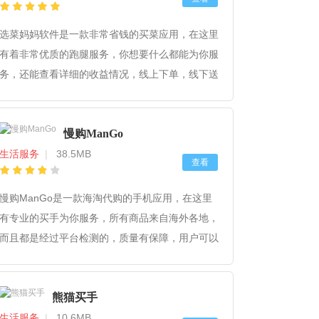
选菜妈妈软件是一款非常省钱的买菜应用，在这里
有着非常优质的跑腿服务，你想要什么都能为你服
务，还能查看详细的收益情况，线上下单，线下送
货，速度也很快哦，不用等很长时间，让你足不出
户，就能买到更多的东西啦，快来下载选购吧！
慢购ManGo
生活服务
|
38.5MB
查看
慢购ManGo是一款海淘代购的手机应用，在这里
有专业的买手为你服务，所有商品来自海外各地，
而且都是经过平台检测的，质量有保障，用户可以
放心购买。而且支持一键开店等功能。超多优质商
品等你来选购，喜欢的朋友赶快来试试吧！
熊猫买手
生活服务
|
10.6MB