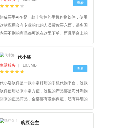
查看
熊猫买手APP是一款非常棒的手机购物软件，使用
这款应用会有专业的代购人员帮你买东西，很多国
内买不到的商品都可以在这里下单。而且平台上的
很多商品都是海外商品，价格优惠。假如你想赚钱
的还能和客服一对一聊天教你如何创业赚钱。
代小洛
生活服务
|
18.5MB
查看
代小洛软件是一款非常好用的手机代购平台，这款
软件使用起来非常方便，这里的产品都是海外淘购
回来的正品商品，全部都有发票保证，还有详细的
查询码供查验，给广大的代购商带来了非常大的方
便，可以随意修改价格和功能详细资料，快来下载
豌豆公主
使用试试吧！