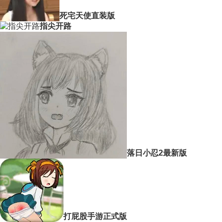
死宅天使直装版
指尖开路
落日小忍2最新版
打屁股手游正式版