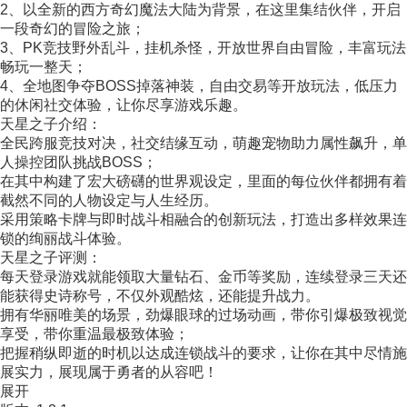
2、以全新的西方奇幻魔法大陆为背景，在这里集结伙伴，开启
一段奇幻的冒险之旅；
3、PK竞技野外乱斗，挂机杀怪，开放世界自由冒险，丰富玩法
畅玩一整天；
4、全地图争夺BOSS掉落神装，自由交易等开放玩法，低压力
的休闲社交体验，让你尽享游戏乐趣。
天星之子介绍：
全民跨服竞技对决，社交结缘互动，萌趣宠物助力属性飙升，单
人操控团队挑战BOSS；
在其中构建了宏大磅礴的世界观设定，里面的每位伙伴都拥有着
截然不同的人物设定与人生经历。
采用策略卡牌与即时战斗相融合的创新玩法，打造出多样效果连
锁的绚丽战斗体验。
天星之子评测：
每天登录游戏就能领取大量钻石、金币等奖励，连续登录三天还
能获得史诗称号，不仅外观酷炫，还能提升战力。
拥有华丽唯美的场景，劲爆眼球的过场动画，带你引爆极致视觉
享受，带你重温最极致体验；
把握稍纵即逝的时机以达成连锁战斗的要求，让你在其中尽情施
展实力，展现属于勇者的从容吧！
展开