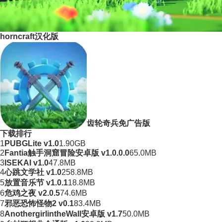
horncraft汉化版
齿轮奇兵免广告版
下载排行
1
PUBGLite v1.0
1.90GB
2
Fantia触手洞窟冒险安卓版 v1.0.0.0
65.0MB
3
ISEKAI v1.0
47.8MB
4
心跳文学社 v1.0
258.8MB
5
放置音乐节 v1.0.1
18.8MB
6
危鸡之夜 v2.0.5
74.6MB
7
邪恶恐怖怪物2 v0.1
83.4MB
8
AnothergirlintheWall安卓版 v1.7
50.0MB