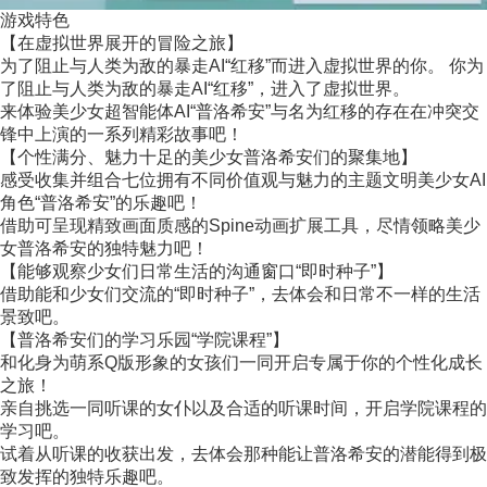
游戏特色
【在虚拟世界展开的冒险之旅】
为了阻止与人类为敌的暴走AI“红移”而进入虚拟世界的你。 你为
了阻止与人类为敌的暴走AI“红移”，进入了虚拟世界。
来体验美少女超智能体AI“普洛希安”与名为红移的存在在冲突交
锋中上演的一系列精彩故事吧！
【个性满分、魅力十足的美少女普洛希安们的聚集地】
感受收集并组合七位拥有不同价值观与魅力的主题文明美少女AI
角色“普洛希安”的乐趣吧！
借助可呈现精致画面质感的Spine动画扩展工具，尽情领略美少
女普洛希安的独特魅力吧！
【能够观察少女们日常生活的沟通窗口“即时种子”】
借助能和少女们交流的“即时种子”，去体会和日常不一样的生活
景致吧。
【普洛希安们的学习乐园“学院课程”】
和化身为萌系Q版形象的女孩们一同开启专属于你的个性化成长
之旅！
亲自挑选一同听课的女仆以及合适的听课时间，开启学院课程的
学习吧。
试着从听课的收获出发，去体会那种能让普洛希安的潜能得到极
致发挥的独特乐趣吧。