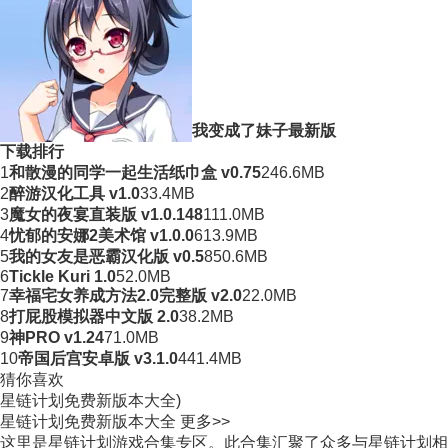
我变成了妹子最新版
下载排行
1
和散漫的同学一起生活纸巾盒 v0.75
246.6MB
2
醉游汉化工具 v1.0
33.4MB
3
魔女的夜宴直装版 v1.0.148
111.0MB
4
忧郁的安娜2美术馆 v1.0.0
613.9MB
5
我的女友是恶霸汉化版 v0.5
850.6MB
6
Tickle Kuri 1.0
52.0MB
7
幸福宅女养成方法2.0完整版 v2.0
22.0MB
8
打屁股模拟器中文版 2.0
38.2MB
9
神PRO v1.24
71.0MB
10
帝国后宫安卓版 v3.1.0
441.4MB
猜你喜欢
星链计划免费新版本大全)
星链计划免费新版本大全
更多>>
这里是星链计划游戏合集专区。此合集汇聚了众多与星链计划相