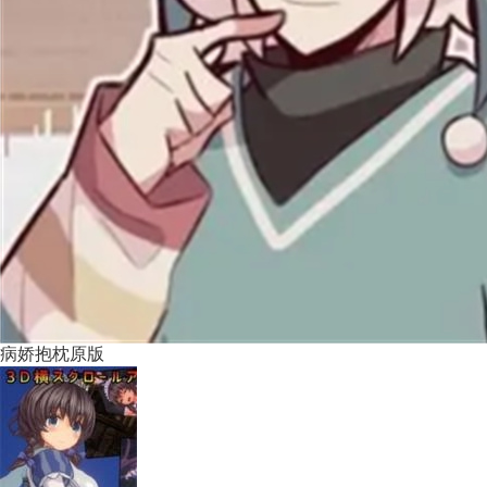
病娇抱枕原版