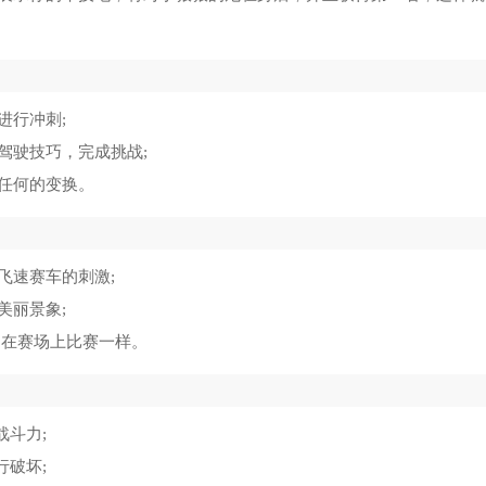
进行冲刺;
驾驶技巧，完成挑战;
任何的变换。
飞速赛车的刺激;
美丽景象;
的在赛场上比赛一样。
战斗力;
行破坏;