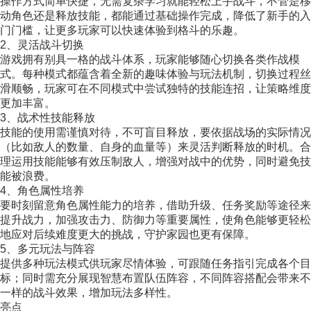
操作方式简单快捷，无需复杂学习就能轻松上手战斗，不管是移
动角色还是释放技能，都能通过基础操作完成，降低了新手的入
门门槛，让更多玩家可以快速体验到格斗的乐趣。
2、灵活战斗切换
游戏拥有别具一格的战斗体系，玩家能够随心切换各类作战模
式。每种模式都蕴含着全新的趣味体验与玩法机制，切换过程丝
滑顺畅，玩家可在不同模式中尝试独特的技能连招，让策略维度
更加丰富。
3、战术性技能释放
技能的使用需谨慎对待，不可盲目释放，要依据战场的实际情况
（比如敌人的数量、自身的血量等）来灵活判断释放的时机。合
理运用技能能够有效压制敌人，增强对战中的优势，同时避免技
能被浪费。
4、角色属性培养
要时刻留意角色属性能力的培养，借助升级、任务奖励等途径来
提升战力，加强攻击力、防御力等重要属性，使角色能够更轻松
地应对后续难度更大的挑战，守护家园也更有保障。
5、多元玩法与阵容
提供多种玩法模式供玩家尽情体验，可跟随任务指引完成各个目
标；同时需充分展现智慧布置队伍阵容，不同阵容搭配会带来不
一样的战斗效果，增加玩法多样性。
亮点