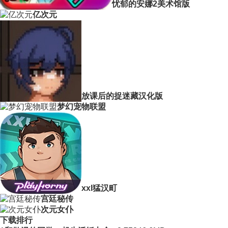
忧郁的安娜2美术馆版
亿次元
放课后的捉迷藏汉化版
梦幻宠物联盟
xxl猛汉町
宫廷秘传
次元女仆
下载排行