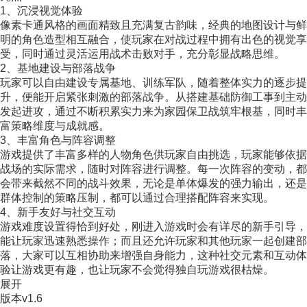
1、沉浸视觉体验
像素卡通风格的画面精致且充满复古韵味，经典的地图设计与鲜
明的角色造型相互融合，使玩家在对战过程中拥有出色的视觉享
受，同时通过灵活运用战术击败对手，充分彰显战略思维。
2、基地建设与部落战争
玩家可以自由建设专属基地、训练军队，随着整体实力的逐步提
升，便能开启紧张刺激的部落战争。从搭建基础防御工事到主动
发起进攻，通过不断积累实力来为家园保卫战筑牢根基，同时丰
富策略维度与成就感。
3、丰富角色与阵容调整
游戏提供了丰富多样的人物角色供玩家自由挑选，玩家能够依据
战场的实际需求，随时对阵容进行调整。每一次阵容的变动，都
会带来截然不同的战斗效果，无论是单体爆发的强力输出，还是
群体控制的策略压制，都可以通过合理搭配阵容来实现。
4、新手友好与社交互动
游戏难度设置得恰到好处，刚进入游戏时会有详尽的新手引导，
能让玩家迅速熟悉操作；而且还允许玩家和其他玩家一起创建部
落，大家可以互相协助来增强自身能力，这种社交元素和互动体
验让游戏更有趣，也让玩家不会觉得独自玩游戏很枯燥。
展开
版本
v1.6