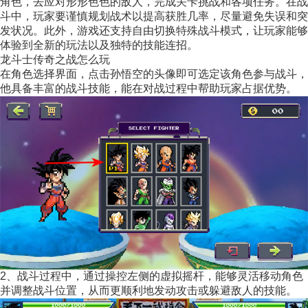
角色，去应对形形色色的敌人，完成关卡挑战和各项任务。在战
斗中，玩家要谨慎规划战术以提高获胜几率，尽量避免失误和突
发状况。此外，游戏还支持自由切换特殊战斗模式，让玩家能够
体验到全新的玩法以及独特的技能连招。
龙斗士传奇之战怎么玩
在角色选择界面，点击孙悟空的头像即可选定该角色参与战斗，
他具备丰富的战斗技能，能在对战过程中帮助玩家占据优势。
2、战斗过程中，通过操控左侧的虚拟摇杆，能够灵活移动角色
并调整战斗位置，从而更顺利地发动攻击或躲避敌人的技能。