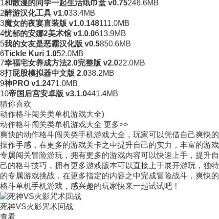
1
和散漫的同学一起生活纸巾盒 v0.75
246.6MB
2
醉游汉化工具 v1.0
33.4MB
3
魔女的夜宴直装版 v1.0.148
111.0MB
4
忧郁的安娜2美术馆 v1.0.0
613.9MB
5
我的女友是恶霸汉化版 v0.5
850.6MB
6
Tickle Kuri 1.0
52.0MB
7
幸福宅女养成方法2.0完整版 v2.0
22.0MB
8
打屁股模拟器中文版 2.0
38.2MB
9
神PRO v1.24
71.0MB
10
帝国后宫安卓版 v3.1.0
441.4MB
猜你喜欢
动作格斗闯关类单机游戏大全)
动作格斗闯关类单机游戏大全
更多>>
爽快的动作格斗闯关类手机游戏大全，玩家可以凭借自己爽快的
操作手感，在更多的游戏关卡之中提升自己的实力，丰富的游戏
专属闯关冒险游玩，拥有更多的游戏内容可以快速上手，提升自
己的格斗技巧，拥有更多游戏版本可以直接上手展开游玩，独特
的专属游戏挑战，在更多指定的内容之中完成冒险战斗，爽快的
格斗单机手机游戏，感兴趣的玩家快来一起试试吧！
死神VS火影咒术回战
查看