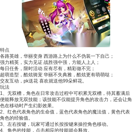
特点
各路英雄，华丽变身 西游路上为什么不伪装一下自己；
强力精英，实力见证 战胜强中强，方能人上人；
每日任务，限时活动 应有尽有，精彩做不完；
超萌造型，酷炫骑宠 华丽不失典雅，酷炫更有萌萌哒；
交友互动，pk送花 喜欢就送他99朵鲜花。
玩法
1、无双槽，角色在日常攻击过程中可积累无双槽，待其蓄满后
便能释放无双技能；该技能不仅能提升角色的攻击力，还会让角
色在移动时产生幻影效果。
2、红色代表角色的生命值，蓝色代表角色的魔法值，黄色代表
角色的经验值。
3、左右按键，玩家可通过长按按键来操控角色移动。
4、角色的技能，点击相应的技能就会释放。