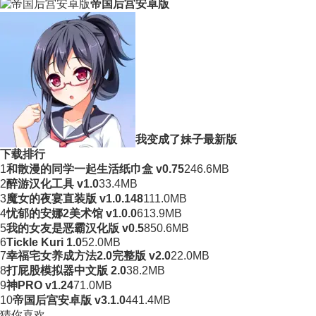
帝国后宫安卓版
我变成了妹子最新版
下载排行
1
和散漫的同学一起生活纸巾盒 v0.75
246.6MB
2
醉游汉化工具 v1.0
33.4MB
3
魔女的夜宴直装版 v1.0.148
111.0MB
4
忧郁的安娜2美术馆 v1.0.0
613.9MB
5
我的女友是恶霸汉化版 v0.5
850.6MB
6
Tickle Kuri 1.0
52.0MB
7
幸福宅女养成方法2.0完整版 v2.0
22.0MB
8
打屁股模拟器中文版 2.0
38.2MB
9
神PRO v1.24
71.0MB
10
帝国后宫安卓版 v3.1.0
441.4MB
猜你喜欢