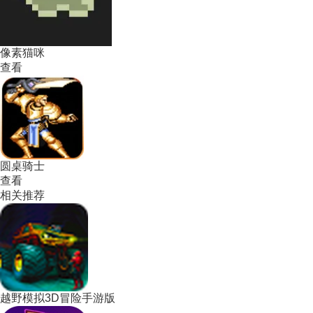
像素猫咪
查看
圆桌骑士
查看
相关推荐
越野模拟3D冒险手游版