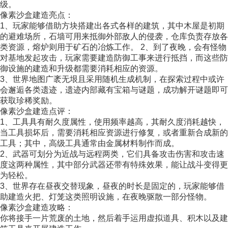
级。
像素沙盒建造亮点：
1、玩家能够借助方块搭建出各式各样的建筑，其中木屋是初期
的避难场所，石墙可用来抵御外部敌人的侵袭，仓库负责存放各
类资源，熔炉则用于矿石的冶炼工作。 2、到了夜晚，会有怪物
对基地发起攻击，玩家需要建造防御工事来进行抵挡，而这些防
御设施的建造和升级都需要消耗相应的资源。
3、世界地图广袤无垠且采用随机生成机制，在探索过程中或许
会邂逅各类遗迹，遗迹内部藏有宝箱与谜题，成功解开谜题即可
获取珍稀奖励。
像素沙盒建造点评：
1、工具具有耐久度属性，使用频率越高，其耐久度消耗越快，
当工具损坏后，需要消耗相应资源进行修复，或者重新合成新的
工具；其中，高级工具通常由金属材料制作而成。
2、武器可划分为近战与远程两类，它们具备攻击伤害和攻击速
度这两种属性，其中部分武器还带有特殊效果，能让战斗变得更
为轻松。
3、世界存在昼夜交替现象，昼夜的时长是固定的，玩家能够借
助建造火把、灯笼这类照明设施，在夜晚驱散一部分怪物。
像素沙盒建造攻略：
你将接手一片荒废的土地，然后着手运用虚拟道具、积木以及建