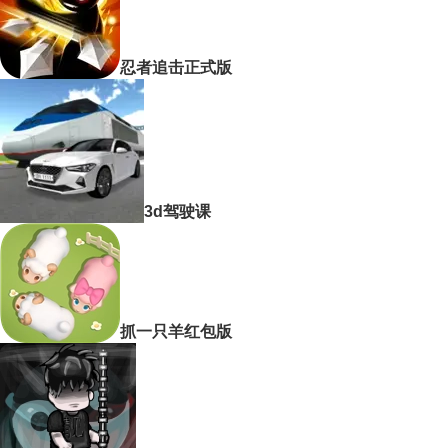
忍者追击正式版
3d驾驶课
抓一只羊红包版