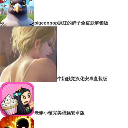
pigeonpop疯狂的鸽子全皮肤解锁版
牛奶触觉汉化安卓直装版
老爹小镇完美蛋糕安卓版