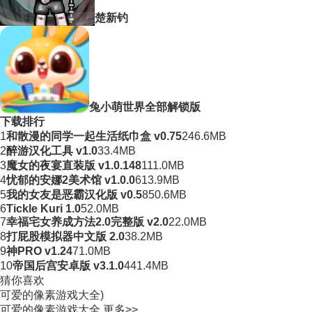
楚新钓
兔小萌世界全部解锁版
下载排行
1
和散漫的同学一起生活纸巾盒 v0.75
246.6MB
2
醉游汉化工具 v1.0
33.4MB
3
魔女的夜宴直装版 v1.0.148
111.0MB
4
忧郁的安娜2美术馆 v1.0.0
613.9MB
5
我的女友是恶霸汉化版 v0.5
850.6MB
6
Tickle Kuri 1.0
52.0MB
7
幸福宅女养成方法2.0完整版 v2.0
22.0MB
8
打屁股模拟器中文版 2.0
38.2MB
9
神PRO v1.24
71.0MB
10
帝国后宫安卓版 v3.1.0
441.4MB
猜你喜欢
可爱的像素游戏大全)
可爱的像素游戏大全
更多>>