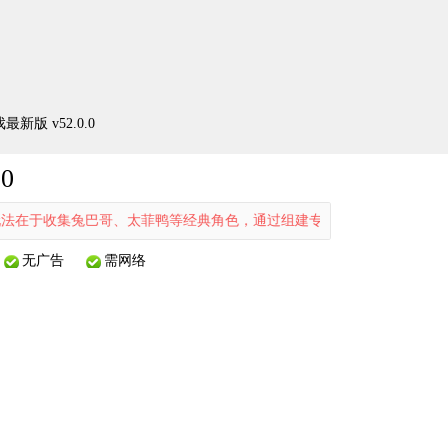
版 v52.0.0
0
收集兔巴哥、太菲鸭等经典角色，通过组建专属队伍展开策略对战；同时，
无广告
需网络