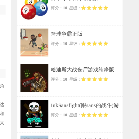
评分：
10
星级：
篮球争霸正版
评分：
10
星级：
哈迪斯大战丧尸游戏纯净版
评分：
10
星级：
角
这
InkSansfight(跟sans的战斗)游
和
评分：
10
星级：
戏纯净版
来