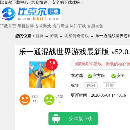
比克尔下载中心--给您快速、安全的下载体验！
下载首页
手机软件
安卓游戏
热门网游
热门下载
专题合集
您的位置：
首页
→
游戏
→
明星传奇游戏
→ 乐一通混战世界游戏最新
乐一通混战世界游戏最新版 v52.0.
5.0
战世界》是一款卡通风格的回合制策略RPG游戏。游戏的核心玩法在于
分
本游戏：
官方版
安全
标签：
休闲
益智
更新时间：
2026-06-04 14:48:16
好玩
坑爹
571
4
安卓版下载