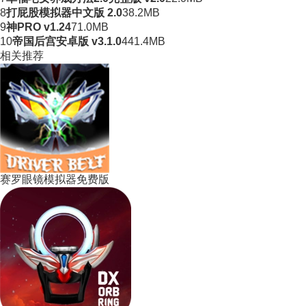
8
打屁股模拟器中文版 2.0
38.2MB
9
神PRO v1.24
71.0MB
10
帝国后宫安卓版 v3.1.0
441.4MB
相关推荐
赛罗眼镜模拟器免费版