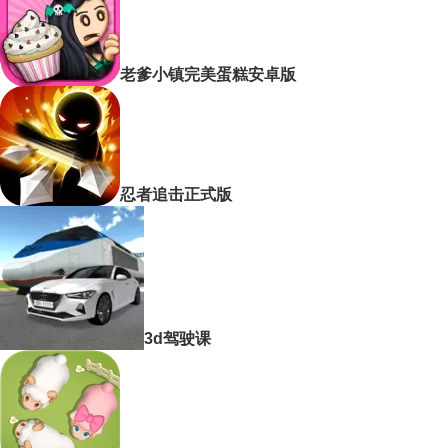
老爹小镇完美蛋糕安卓版
忍者追击正式版
3d驾驶课