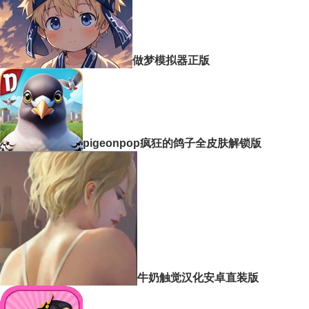
做梦模拟器正版
pigeonpop疯狂的鸽子全皮肤解锁版
牛奶触觉汉化安卓直装版