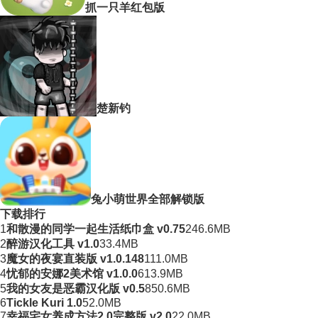
抓一只羊红包版
楚新钓
兔小萌世界全部解锁版
下载排行
1
和散漫的同学一起生活纸巾盒 v0.75
246.6MB
2
醉游汉化工具 v1.0
33.4MB
3
魔女的夜宴直装版 v1.0.148
111.0MB
4
忧郁的安娜2美术馆 v1.0.0
613.9MB
5
我的女友是恶霸汉化版 v0.5
850.6MB
6
Tickle Kuri 1.0
52.0MB
7
幸福宅女养成方法2.0完整版 v2.0
22.0MB