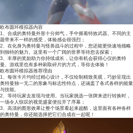
欧布圆环模拟器内容
1、合成的奥特曼外形十分帅气，手中握着特效武器。不同的主
题带来不一样的感受，体验感会很强烈；
2、在化身为奥特曼与怪兽战斗的过程中，您还能更快速地领略
到独特的魅力。这里有一个广阔的世界等待您去探索；
3、丰厚的奖励助力你持续成长，让你有机会获得心仪的奥特
曼。游戏里也有多种刷取碎片的方式，等你去体验！
欧布圆环模拟器推荐理由
1、每张卡片均经过精心设计，不仅绘制精致美观，巧妙呈现出
奥特曼独一无二的形象与标志性特点，还涵盖了各式各样的能量
与技能。
2、等待玩家去发现与使用。当玩家挑选一张牌来进行转换时，
一场令人惊叹的视觉盛宴便拉开了序幕；
3、高清的图形效果让整个场景看起来超酷，这里面有各种各样
的奥特曼，你还能选择把它们合成在一起呢！