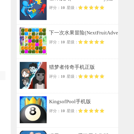
评分：
10
星级：
戏无广告版
下一次水果冒险(NextFruitAdve
评分：
10
星级：
nture)安卓版
猎梦者传奇手机正版
评分：
10
星级：
KingsofPool手机版
评分：
10
星级：