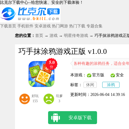
比克尔下载中心--给您快速、安全的下载体验！
下载首页
手机软件
安卓游戏
热门网游
热门下载
专题合集
您的位置：
首页
→
游戏
→
明星传奇游戏
→ 巧手抹涂鸦游戏正版 v
巧手抹涂鸦游戏正版 v1.0.0
5.0
种精彩的挑战模式，不断完成各种有趣的涂鸦任务，适合全年龄段玩家，
分
本游戏：
官方版
安全
标签：
休闲
涂鸦
更新时间：
2026-06-04 14:39:16
好玩
坑爹
155
3
安卓版下载