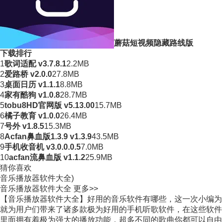
蘑菇短视频隐藏路线版
下载排行
1
歌词适配 v3.7.8.1
2.2MB
2
爱路桥 v2.0.0
27.8MB
3
桌面日历 v1.1.1
8.8MB
4
家有酷狗 v1.0.8
28.7MB
5
tobu8HD官网版 v5.13.00
15.7MB
6
橘子教育 v1.0.0
26.4MB
7
号外 v1.8.5
15.3MB
8
Acfan鼻血版1.3.9 v1.3.9
43.5MB
9
手机收音机 v3.0.0.0.5
7.0MB
10
acfan流鼻血版 v1.1.2
25.9MB
猜你喜欢
音乐播放器软件大全)
音乐播放器软件大全
更多>>
【音乐播放器软件大全】好用的音乐软件有哪些，这一次小编为
就为用户们带来了诸多款极为好用的手机听歌软件，在这些软件
里面拥有着极为强大的播放功能，超多不同的歌曲你都可以自由