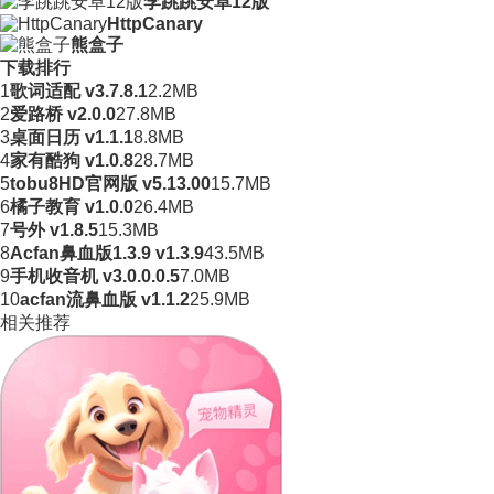
李跳跳安卓12版
HttpCanary
熊盒子
下载排行
1
歌词适配 v3.7.8.1
2.2MB
2
爱路桥 v2.0.0
27.8MB
3
桌面日历 v1.1.1
8.8MB
4
家有酷狗 v1.0.8
28.7MB
5
tobu8HD官网版 v5.13.00
15.7MB
6
橘子教育 v1.0.0
26.4MB
7
号外 v1.8.5
15.3MB
8
Acfan鼻血版1.3.9 v1.3.9
43.5MB
9
手机收音机 v3.0.0.0.5
7.0MB
10
acfan流鼻血版 v1.1.2
25.9MB
相关推荐