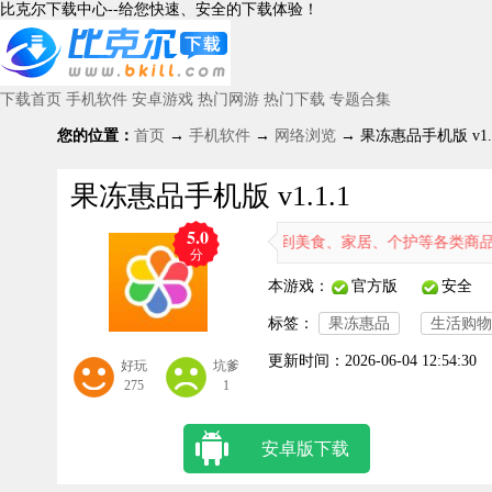
比克尔下载中心--给您快速、安全的下载体验！
下载首页
手机软件
安卓游戏
热门网游
热门下载
专题合集
您的位置：
首页
→
手机软件
→
网络浏览
→ 果冻惠品手机版 v1.1
果冻惠品手机版 v1.1.1
5.0
助这款软件，用户可以轻松搜索到美食、家居、个护等各类商品，还能享
分
本游戏：
官方版
安全
标签：
果冻惠品
生活购物
更新时间：
2026-06-04 12:54:30
好玩
坑爹
275
1
安卓版下载