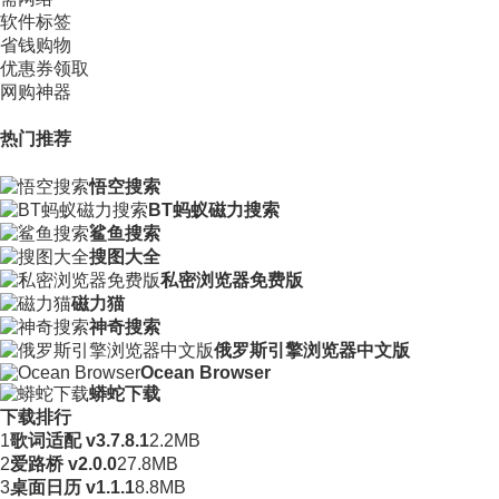
软件标签
省钱购物
优惠券领取
网购神器
热门推荐
悟空搜索
BT蚂蚁磁力搜索
鲨鱼搜索
搜图大全
私密浏览器免费版
磁力猫
神奇搜索
俄罗斯引擎浏览器中文版
Ocean Browser
蟒蛇下载
下载排行
1
歌词适配 v3.7.8.1
2.2MB
2
爱路桥 v2.0.0
27.8MB
3
桌面日历 v1.1.1
8.8MB