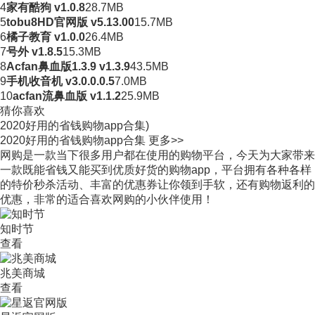
4
家有酷狗 v1.0.8
28.7MB
5
tobu8HD官网版 v5.13.00
15.7MB
6
橘子教育 v1.0.0
26.4MB
7
号外 v1.8.5
15.3MB
8
Acfan鼻血版1.3.9 v1.3.9
43.5MB
9
手机收音机 v3.0.0.0.5
7.0MB
10
acfan流鼻血版 v1.1.2
25.9MB
猜你喜欢
2020好用的省钱购物app合集)
2020好用的省钱购物app合集
更多>>
网购是一款当下很多用户都在使用的购物平台，今天为大家带来
一款既能省钱又能买到优质好货的购物app，平台拥有各种各样
的特价秒杀活动、丰富的优惠券让你领到手软，还有购物返利的
优惠，非常的适合喜欢网购的小伙伴使用！
知时节
查看
兆美商城
查看